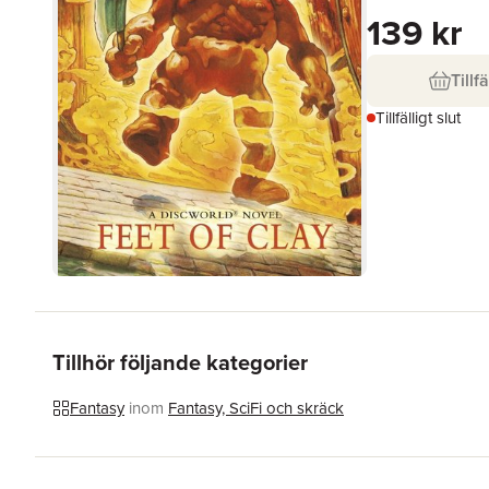
139 kr
Tillfä
Tillfälligt slut
Tillhör följande kategorier
Fantasy
inom
Fantasy, SciFi och skräck
Hoppa över listan