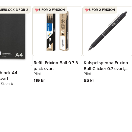
IEBLOCK 3 FÖR 2
3 FÖR 2 FRIXION
3 FÖR 2 FRIXION
Refill Frixion Ball 0.7 3-
Kulspetspenna Frixion
pack svart
Ball Clicker 0.7 svart,
eblock A4
Pilot
Pilot
raderbar
svart
119 kr
55 kr
n Stora A