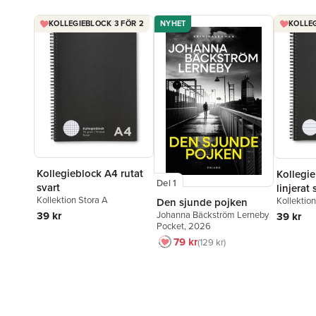
KOLLEGIEBLOCK 3 FÖR 2
NYHET
KOLLEG
Kollegieblock A4 rutat
Kollegi
Del 1
svart
linjerat 
Kollektion Stora A
Kollektio
Den sjunde pojken
Johanna Bäckström Lerneby
39 kr
39 kr
Pocket
, 2026
79 kr
129 kr