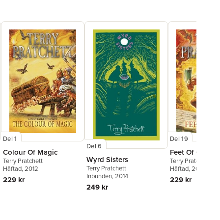
Del 1
Del 19
Del 6
Colour Of Magic
Feet Of Clay
Wyrd Sisters
Terry Pratchett
Terry Pratchett
Terry Pratchett
Häftad
, 2012
Häftad
, 2013
Inbunden
, 2014
229 kr
229 kr
249 kr