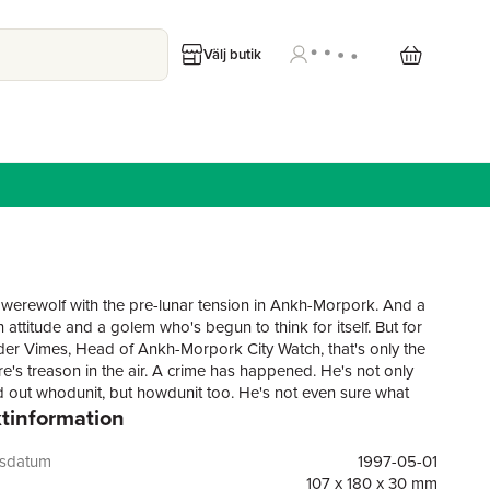
Välj butik
 werewolf with the pre-lunar tension in Ankh-Morpork. And a
 attitude and a golem who's begun to think for itself. But for
 Vimes, Head of Ankh-Morpork City Watch, that's only the
ere's treason in the air. A crime has happened. He's not only
nd out whodunit, but howdunit too. He's not even sure what
tinformation
 But soon as he knows what the questions are, he's going to
e answers.
gsdatum
1997-05-01
107 x 180 x 30 mm