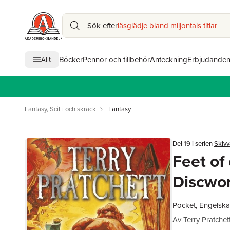
Sök efter
läsglädje bland miljontals titlar
Böcker
Pennor och tillbehör
Anteckning
Erbjudande
Allt
Fantasy, SciFi och skräck
Fantasy
Del 19 i serien
Skivv
Feet of 
Discwor
Pocket, Engelska
Av
Terry Pratchet