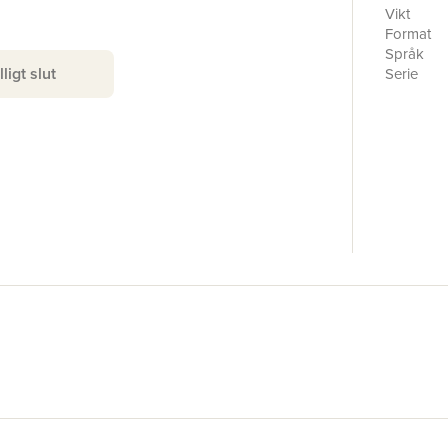
Vikt
Format
Språk
lligt slut
Serie
Förlag
ISBN