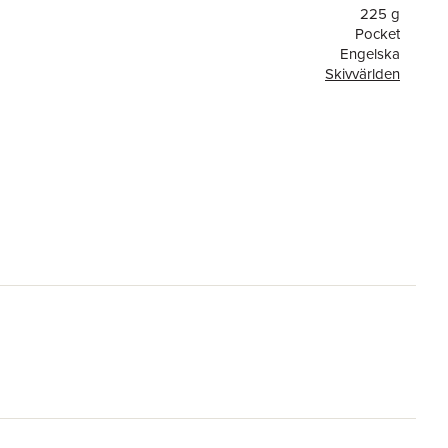
225 g
Pocket
Engelska
Skivvärlden
Transworld
9780552142373