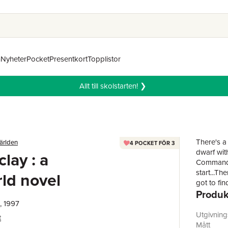
n
Nyheter
Pocket
Presentkort
Topplistor
Allt till skolstarten! ❯
There's a
ärlden
4 POCKET FÖR 3
dwarf with
clay : a
Commander
start...Th
ld novel
got to fi
Produk
they dun.
want som
, 1997
Utgivnin
t
Mått