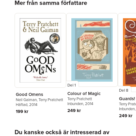
Mer från samma författare
Del 1
Del 8
Colour of Magic
Good Omens
Guards!
Terry Pratchett
Neil Gaiman
,
Terry Pratchett
Inbunden
, 2014
Terry Prat
Häftad
, 2014
Inbunden
249 kr
199 kr
249 kr
Hoppa över listan
Du kanske också är intresserad av