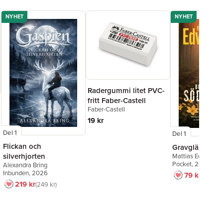
NYHET
NYHET
Radergummi litet PVC-
fritt Faber-Castell
Faber-Castell
19 kr
Del 1
Del 1
Flickan och
Gravglänta
silverhjorten
Mattias Edvardss
Pocket
, 2026
Alexandra Bring
Inbunden
, 2026
79 kr
129 kr
219 kr
249 kr