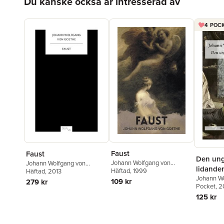
Du kanske också är intresserad av
4 POCK
Faust
Faust
Den ung
Johann Wolfgang von
Johann Wolfgang von
lidande
Goethe
Häftad
, 1999
,
Tom Griffith
Goethe
Häftad
, 2013
Johann W
109 kr
279 kr
Goethe
Pocket
, 
125 kr