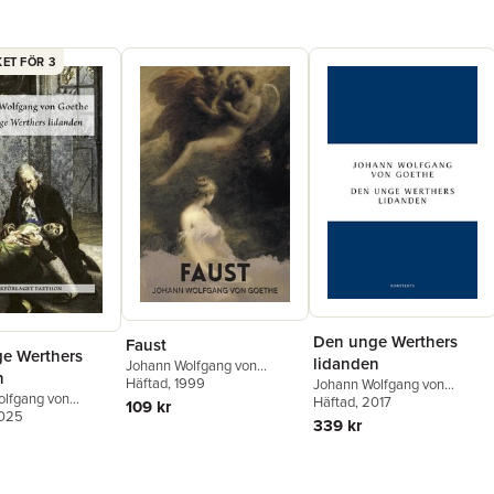
ET FÖR 3
Den unge Werthers
Faust
e Werthers
lidanden
Johann Wolfgang von
n
Goethe
Häftad
, 1999
,
Tom Griffith
Johann Wolfgang von
olfgang von
Goethe
Häftad
, 2017
109 kr
2025
339 kr