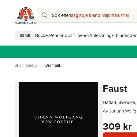
Sök efter
läsglädje bland miljontals titlar
Böcker
Pennor och tillbehör
Anteckning
Erbjudande
Allt
Skönlitteratur
Dramatik
Faust
Häftad, Svenska
Av
Johann Wolfg
309 kr