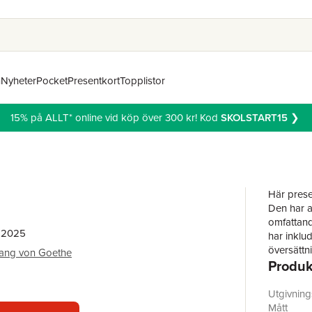
n
Nyheter
Pocket
Presentkort
Topplistor
15% på ALLT* online vid köp över 300 kr! Kod
SKOLSTART15
❯
Här presen
Den har a
omfattand
, 2025
har inklud
översättn
ang von Goethe
Produk
till denna
ambitiösa
Den förs
Utgivnin
och den an
Mått