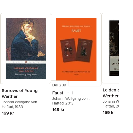
Del 239
Leiden des ju
Sorrows of Young
Faust I + II
Werther (Klassi
Werther
Johann Wolfgang von
Weltliteratur)
Johann Wolfgang 
Johann Wolfgang von
Goethe
Häftad
, 2013
Goethe
Häftad
, 2017
Goethe
Häftad
, 1989
149 kr
159 kr
169 kr