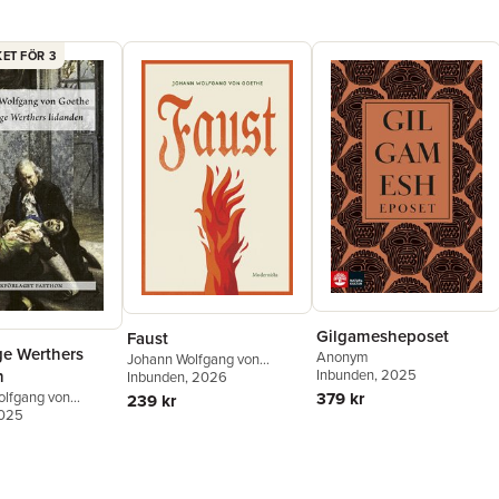
ET FÖR 3
Gilgamesheposet
Faust
e Werthers
Anonym
Johann Wolfgang von
n
Inbunden
, 2025
Goethe
Inbunden
, 2026
olfgang von
379 kr
239 kr
2025