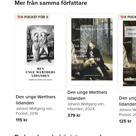
Mer från samma författare
4 POCKET FÖR 3
4 POCK
Den unge Werthers
Den unge Werthers
Den ung
lidanden
lidanden
lidande
Johann Wolfgang von
Johann Wolfgang von
Goethe
Inbunden
, 2024
Johann W
Goethe
Pocket
, 2019
Goethe
Pocket
, 
379 kr
115 kr
125 kr
Hoppa över listan