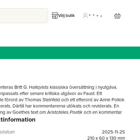
Välj butik
teras Britt G. Hallqvists klassiska översättning i nyutgåva.
npassats efter senare kritiska utgåvor av Faust. Ett
e förord av Thomas Steinfeld och ett efterord av Anne Pollok
erats. Därtill har kommentarerna ut­ökats och reviderats. En
ing av Goethes text om Aristoteles
Poetik
och en kommentar
tinformation
 av Håkan Trygger ingår likaså. Detta är den hittills mest
 och omfattande utgåvan av Faust på svenska.
ta delen av Johann Wolfgang von Goethes
Faust
utkom 1808
gsdatum
2025-11-25
dra 1832. Verket är ett av världslitteraturens största, och
210 x 60 x 130 mm