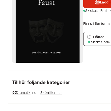
Lägg i
Skickas
.
Fri fr
Finns i fler format
Häftad
Skickas
inom 
Tillhör följande kategorier
Dramatik
inom
Skönlitteratur
Hoppa över listan