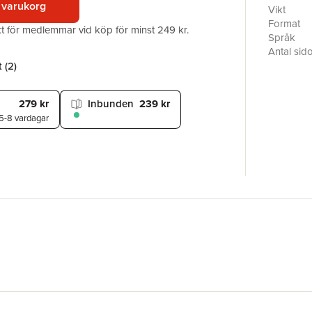
 varukorg
Fausts vi
Vikt
en djävul
Format
akt för medlemmar vid köp för minst 249 kr.
kunskapsh
Språk
följeslag
Antal sid
rader lån
Förlag
 (
2
)
till Marga
ISBN
Originaltit
279 kr
Inbunden
239 kr
Översätta
5-8 vardagar