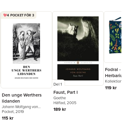
4 POCKET FÖR 3
Fodral - Stig L. 
Herbarium
Kollektion Stora A
Del 1
119 kr
Faust, Part I
Den unge Werthers
Goethe
lidanden
Häftad
, 2005
Johann Wolfgang von
189 kr
Goethe
Pocket
, 2019
115 kr