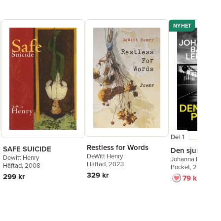
NYHET
Del 1
Restless for Words
SAFE SUICIDE
Den sjunde po
DeWitt Henry
Dewitt Henry
Johanna Bäckströ
Häftad
, 2023
Häftad
, 2008
Pocket
, 2026
329 kr
299 kr
79 kr
129 kr