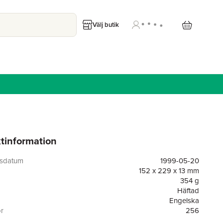
Välj butik
tinformation
gsdatum
1999-05-20
152 x 229 x 13 mm
354 g
Häftad
Engelska
or
256
Beacon Press