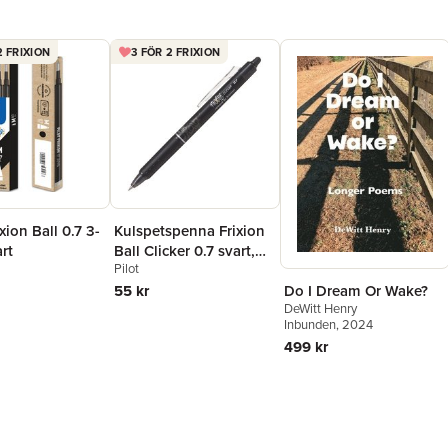
2 FRIXION
3 FÖR 2 FRIXION
ixion Ball 0.7 3-
Kulspetspenna Frixion
rt
Ball Clicker 0.7 svart,
Pilot
raderbar
Do I Dream Or Wake?
55 kr
DeWitt Henry
Inbunden
, 2024
499 kr