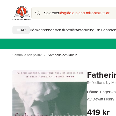
Sök efter
läsglädje bland miljontals titlar
Böcker
Pennor och tillbehör
Anteckning
Erbjudande
Allt
Samhälle och politik
Samhälle och kultur
Fatheri
Reflections by M
Häftad, Engelska
Av
Dewitt Henry
419 kr