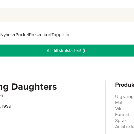
n
Nyheter
Pocket
Presentkort
Topplistor
Allt till skolstarten! ❯
ng Daughters
Produk
en
Utgivnin
Mått
, 1999
Vikt
Format
Språk
Antal sid
Förlag