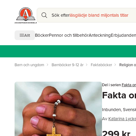
Sök efter
läsglädje bland miljontals titlar
Böcker
Pennor och tillbehör
Anteckning
Erbjudande
Allt
Barn och ungdom
Barnböcker 9-12 år
Faktaböcker
Religion o
Del i serien
Fakta om
Fakta 
Inbunden, Svens
Av
Katarina Lyck
299 kr