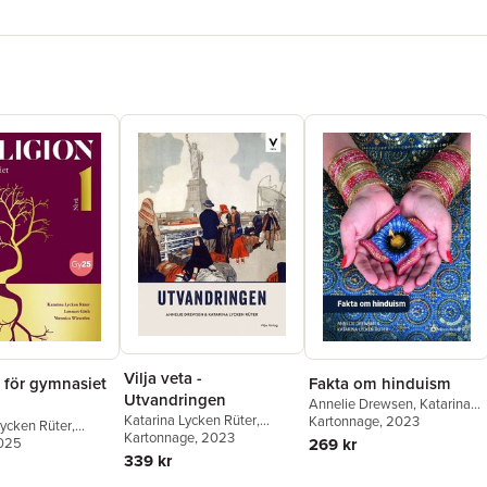
Vilja veta -
Fakta om hinduism
 för gymnasiet
Utvandringen
Annelie Drewsen
,
Katarina
Katarina Lycken Rüter
,
Lycken Rüter
Kartonnage
, 2023
Lycken Rüter
,
Annelie Drewsen
Kartonnage
, 2023
269 kr
öth
2025
339 kr