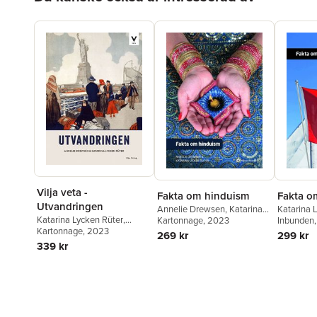
Vilja veta -
Fakta om hinduism
Fakta o
Utvandringen
Annelie Drewsen
,
Katarina
Katarina 
Katarina Lycken Rüter
,
Lycken Rüter
Kartonnage
, 2023
Annelie 
Inbunden
Annelie Drewsen
Kartonnage
, 2023
269 kr
299 kr
339 kr