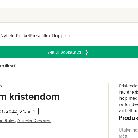
n
Nyheter
Pocket
Presentkort
Topplistor
Allt till skolstarten! ❯
ch filosofi
Kristendo
 ...
inte är k
om kristendom
ihop med 
varför de
vad ett h
ka, 2022
9-12 år
Produk
en Rüter
,
Annelie Drewsen
Annelie D
lärare. K
Utgivnin
historia. 
Mått