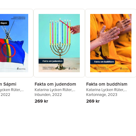
m Sápmi
Fakta om judendom
Fakta om buddhism
Lycken Rüter
,
Katarina Lycken Rüter
,
Katarina Lycken Rüter
,
Drewsen
, 2022
Annelie Drewsen
Inbunden
, 2022
Annelie Drewsen
Kartonnage
, 2023
269 kr
269 kr