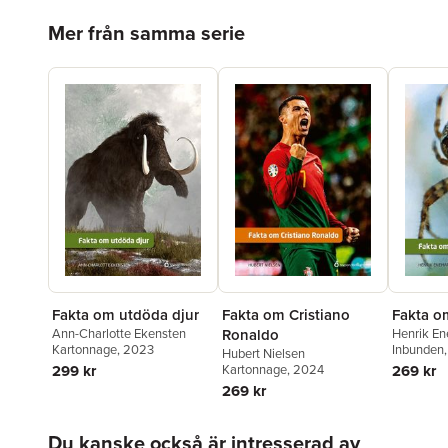
Hoppa över listan
Mer från samma serie
Fakta om utdöda djur
Fakta om Cristiano
Fakta o
Ann-Charlotte Ekensten
Ronaldo
Henrik E
Kartonnage
, 2023
Inbunden
Hubert Nielsen
299 kr
Kartonnage
, 2024
269 kr
269 kr
Hoppa över listan
Du kanske också är intresserad av