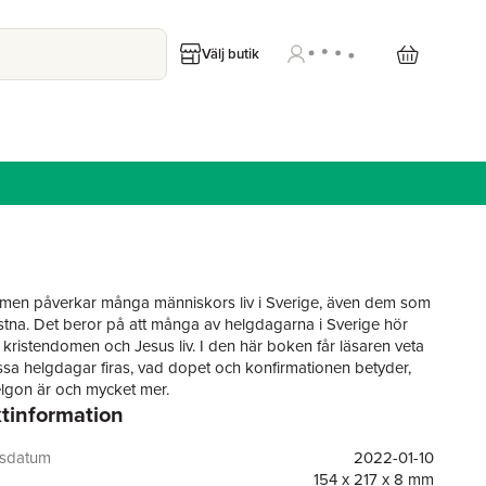
Välj butik
men påverkar många människors liv i Sverige, även dem som
ristna. Det beror på att många av helgdagarna i Sverige hör
kristendomen och Jesus liv. I den här boken får läsaren veta
ssa helgdagar firas, vad dopet och konfirmationen betyder,
elgon är och mycket mer.
tinformation
rewsen är journalist och författare och har även arbetat som
atarina Lycken Rüter är gymnasielärare i svenska, religion och
gsdatum
2022-01-10
Tillsammans har de skrivit flera faktaböcker på Nypon och Vilja
154 x 217 x 8 mm