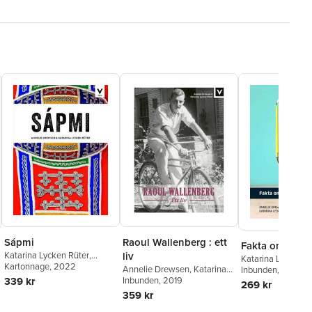
Sápmi
Raoul Wallenberg : ett
Fakta om jud
Katarina Lycken Rüter
,
liv
Katarina Lycken R
Annelie Drewsen
Kartonnage
, 2022
Annelie Drewsen
,
Katarina
Annelie Drewsen
Inbunden
, 2022
339 kr
Lycken Rüter
Inbunden
, 2019
269 kr
359 kr