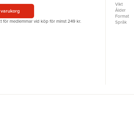
förlag.
Vikt
Ålder
 varukorg
Nypons lä
Format
akt för medlemmar vid köp för minst 249 kr.
eleverna.
Språk
läsning. 
Läsålder
intressan
Serie
läsare.
Antal sid
Upplaga
Gemensamt
Förlag
förekomme
ISBN
och form ä