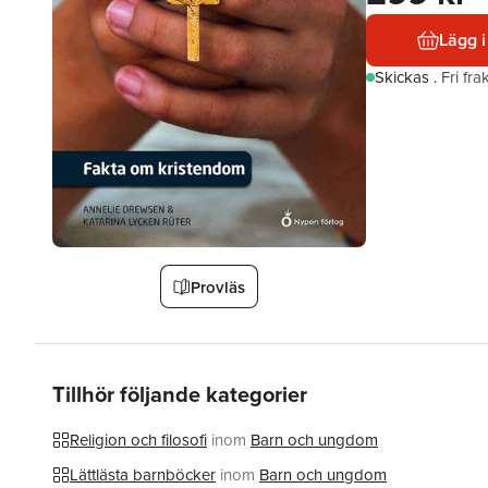
Lägg i
Skickas
.
Fri fr
Provläs
Tillhör följande kategorier
Religion och filosofi
inom
Barn och ungdom
Lättlästa barnböcker
inom
Barn och ungdom