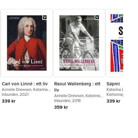
Carl von Linné : ett liv
Raoul Wallenberg : ett
Sápmi
Annelie Drewsen
,
Katarina
liv
Katarina Lycken R
Lycken Rüter
Inbunden
, 2021
Annelie Drewsen
Kartonnage
, 202
Annelie Drewsen
,
Katarina
339 kr
Lycken Rüter
Inbunden
, 2019
339 kr
359 kr