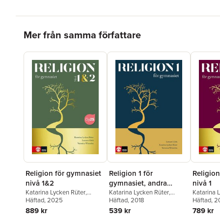
Hoppa över listan
Mer från samma författare
Religion 1 för
Religion för gymnasiet
Religion
gymnasiet, andra
nivå 1&2
nivå 1
upplagan
Katarina Lycken Rüter
,
Katarina Lycken Rüter
,
Katarina 
Lennart Göth
Häftad
, 2018
,
Veronica
Lennart Göth
Häftad
, 2025
,
Veronica
Lennart G
Häftad
, 
Wirström
Wirström
539 kr
889 kr
789 kr