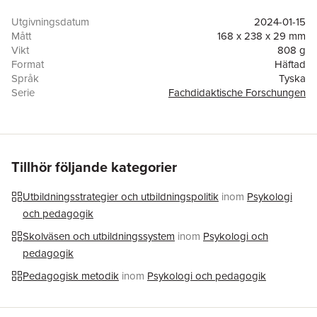
Utgivningsdatum
2024-01-15
Mått
168 x 238 x 29 mm
Vikt
808 g
Format
Häftad
Språk
Tyska
Serie
Fachdidaktische Forschungen
Antal sidor
438
Förlag
Waxmann Verlag
ISBN
9783830948049
Tillhör följande kategorier
Utbildningsstrategier och utbildningspolitik
inom
Psykologi
och pedagogik
Skolväsen och utbildningssystem
inom
Psykologi och
pedagogik
Pedagogisk metodik
inom
Psykologi och pedagogik