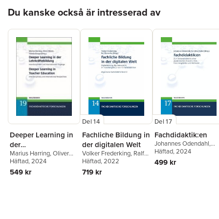
Hoppa över listan
Du kanske också är intresserad av
Del 14
Del 17
Deeper Learning in
Fachliche Bildung in
Fachdidaktik:en
Johannes Odendahl
,
der
der digitalen Welt
Caroline Bader
Häftad
, 2024
Marius Harring
,
Oliver
Volker Frederking
,
Ralf
Lehrkräftebildung
Meyer
Häftad
,
, 2024
Valerie Krupp
Romeike
Häftad
, 2022
499 kr
Deeper Learning in
549 kr
719 kr
Teacher Education