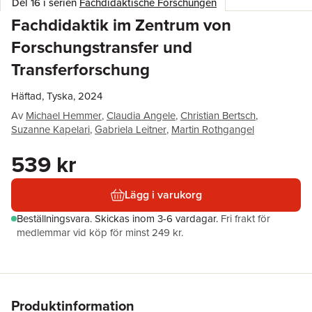
Del 16 i serien
Fachdidaktische Forschungen
Fachdidaktik im Zentrum von
Forschungstransfer und
Transferforschung
Häftad, Tyska, 2024
Av
Michael Hemmer
,
Claudia Angele
,
Christian Bertsch
,
Suzanne Kapelari
,
Gabriela Leitner
,
Martin Rothgangel
539 kr
Lägg i varukorg
Beställningsvara.
Skickas
inom 3-6 vardagar
.
Fri frakt för
medlemmar vid köp för minst 249 kr.
Produktinformation