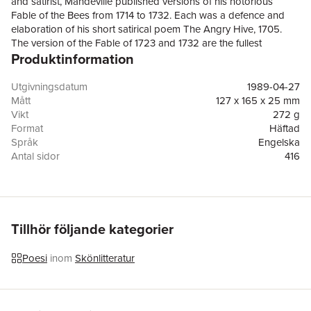
and satirist, Mandeville published versions of his notorious
Fable of the Bees from 1714 to 1732. Each was a defence and
elaboration of his short satirical poem The Angry Hive, 1705.
The version of the Fable of 1723 and 1732 are the fullest
Produktinformation
defences of his early paradox that social benefit is the
unintended consequence of personal vice. It is an argument that
is generally held to lie behind Adam Smith's doctrine of the
Utgivningsdatum
1989-04-27
'hidden hand' of economic development.
Mått
127 x 165 x 25 mm
Vikt
272 g
Format
Häftad
Språk
Engelska
Antal sidor
416
Förlag
Penguin Books Ltd
ISBN
9780140445411
Tillhör följande kategorier
Poesi
inom
Skönlitteratur