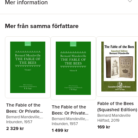
Mer information
Hoppa över listan
Mer från samma författare
Fable of the Bees
The Fable of the
The Fable of the
(Squashed Edition)
Bees: Or Private
Bees: Or Private
Bernard Mandeville
Vices, Publick
Bernard Mandeville
,
Vices, Publick
Bernard Mandeville
,
Häftad
, 2019
Kaye
Inbunden
, 1957
Benefits
Kaye
Inbunden
, 1957
Benefits
169 kr
2 329 kr
1 499 kr