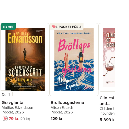
NYHET
4 POCKET FÖR 3
Del 1
Clinical Trials 
Gravglänta
Bröllopsgästerna
and
Mattias Edvardsson
Alison Espach
Chi-Jen Lee
,
Lucia
Biopharmaceut
Pocket
, 2026
Pocket
, 2026
Christopher L. Wu
Inbunden
, 2005
R. Lee
,
Mei-Ling 
79 kr
129 kr
129 kr
5 399 kr