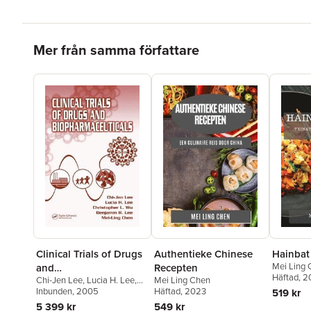
Hoppa över listan
Mer från samma författare
Clinical Trials of Drugs
Authentieke Chinese
Hainbat
Mei Ling
and
Recepten
Häftad
, 
Chi-Jen Lee
,
Lucia H. Lee
,
Mei Ling Chen
Biopharmaceuticals
Christopher L. Wu
Inbunden
, 2005
,
Benjamin
Häftad
, 2023
519 kr
R. Lee
,
Mei-Ling Chen
5 399 kr
549 kr