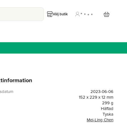
Välj butik
tinformation
gsdatum
2023-06-06
152 x 229 x 12 mm
299 g
Häftad
Tyska
Mei-Ling Chen
or
220