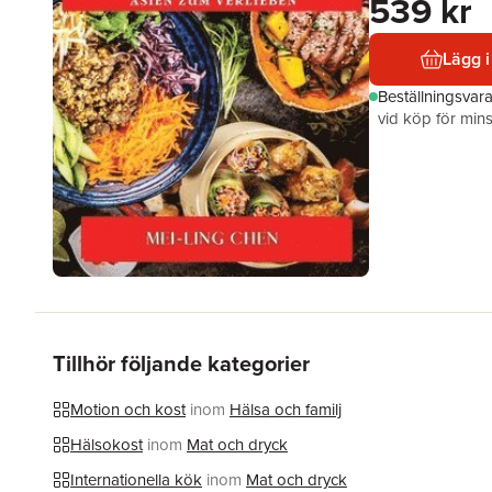
539 kr
Lägg i
Beställningsvar
vid köp för mins
Tillhör följande kategorier
Motion och kost
inom
Hälsa och familj
Hälsokost
inom
Mat och dryck
Internationella kök
inom
Mat och dryck