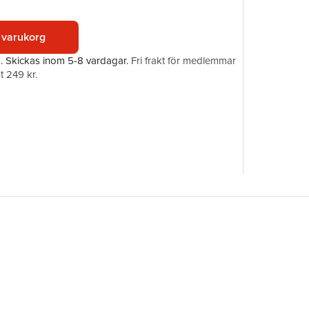
Förlag
ISBN
 varukorg
a.
Skickas
inom 5-8 vardagar
.
Fri frakt för medlemmar
t 249 kr.