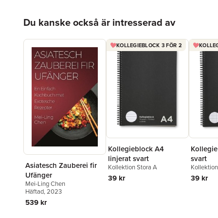
Hoppa över listan
Du kanske också är intresserad av
KOLLEGIEBLOCK 3 FÖR 2
KOLLEG
Kollegie
Kollegieblock A4
svart
linjerat svart
Asiatesch Zauberei fir
Kollektio
Kollektion Stora A
Ufänger
39 kr
39 kr
Mei-Ling Chen
Häftad
, 2023
539 kr