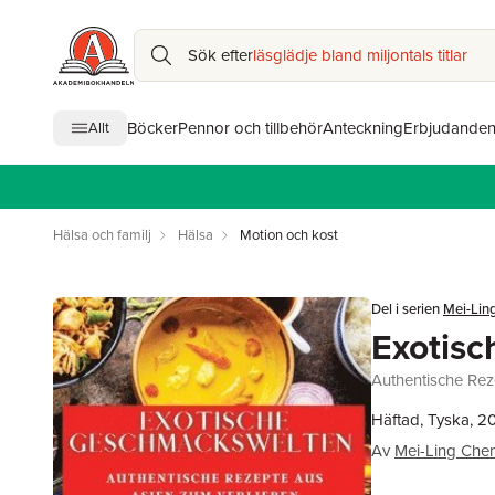
Sök efter
läsglädje bland miljontals titlar
Böcker
Pennor och tillbehör
Anteckning
Erbjudande
Allt
Hälsa och familj
Hälsa
Motion och kost
Del i serien
Mei-Lin
Exotis
Authentische Rez
Häftad, Tyska, 2
Av
Mei-Ling Che