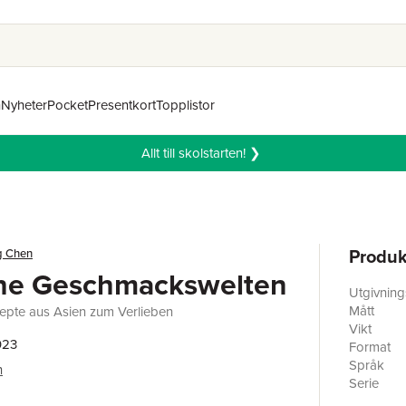
n
Nyheter
Pocket
Presentkort
Topplistor
Allt till skolstarten! ❯
Produk
g Chen
che Geschmackswelten
Utgivnin
Mått
epte aus Asien zum Verlieben
Vikt
023
Format
Språk
n
Serie
Antal sid