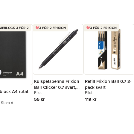
IEBLOCK 3 FÖR 2
3 FÖR 2 FRIXION
3 FÖR 2 FRIXION
Kulspetspenna Frixion
Refill Frixion Ball 0.7 3-
Ball Clicker 0.7 svart,
pack svart
block A4 rutat
Pilot
Pilot
raderbar
55 kr
119 kr
n Stora A