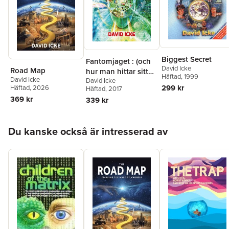
Biggest Secret
Fantomjaget : (och
David Icke
Road Map
hur man hittar sitt
Häftad
, 1999
David Icke
David Icke
verkliga jag)
299 kr
Häftad
, 2026
Häftad
, 2017
369 kr
339 kr
Hoppa över listan
Du kanske också är intresserad av