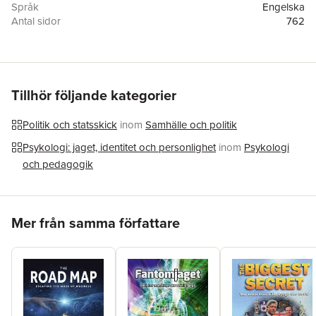
Språk
Engelska
Antal sidor
762
Förlag
David Icke Books
ISBN
9781527207264
Tillhör följande kategorier
Politik och statsskick
inom
Samhälle och politik
Psykologi: jaget, identitet och personlighet
inom
Psykologi
och pedagogik
Hoppa över listan
Mer från samma författare