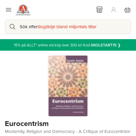
Sök efter
läsglädje bland miljontals titlar
15% på ALLT* online vid köp över 300 kr! Kod
SKOLSTART15
❯
Eurocentrism
Modernity, Religion and Democracy - A Critique of Eurocentrism