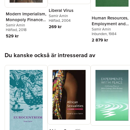
Liberal Virus
Modern Imperialism,
Samir Amin
Human Resources,
Monopoly Finance
Häftad
, 2004
Employment and
Capital, and Marx's
Samir Amin
269 kr
Development
Samir Amin
Häftad
, 2018
Law of Value
Inbunden
, 1984
529 kr
2 879 kr
Hoppa över listan
Du kanske också är intresserad av