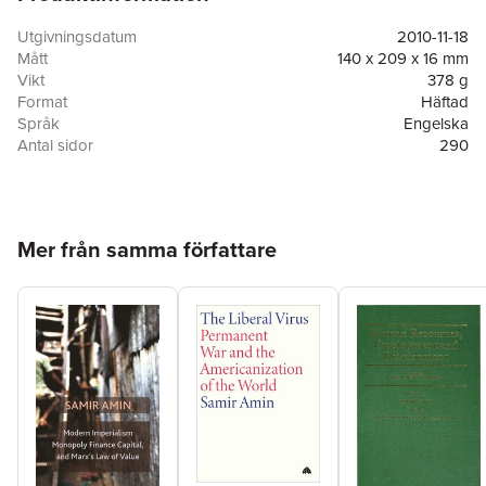
Utgivningsdatum
2010-11-18
Mått
140 x 209 x 16 mm
Vikt
378 g
Format
Häftad
Språk
Engelska
Antal sidor
290
Förlag
Pambazuka Press
ISBN
9781906387785
Hoppa över listan
Mer från samma författare