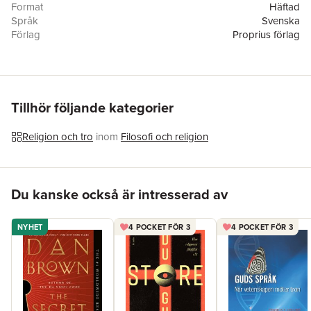
Format
Häftad
Språk
Svenska
Förlag
Proprius förlag
ISBN
9789171185778
Tillhör följande kategorier
Religion och tro
inom
Filosofi och religion
Hoppa över listan
Du kanske också är intresserad av
NYHET
4 POCKET FÖR 3
4 POCKET FÖR 3