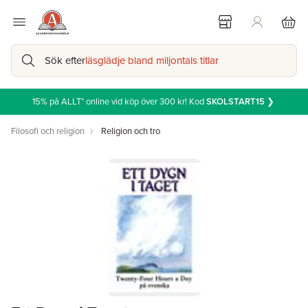
Sök efter
läsglädje bland miljontals titlar
15% på ALLT* online vid köp över 300 kr! Kod
SKOLSTART15
❯
Filosofi och religion
Religion och tro