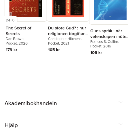
Del 6
The Secret of
Du store Gud? : hur
Guds språk : när
Secrets
religionen förgiftar
vetenskapen möter
Dan Brown
Christopher Hitchens
allt
Frances S. Collins
tron
Pocket
, 2026
Pocket
, 2021
Pocket
, 2016
179 kr
105 kr
105 kr
Akademibokhandeln
Hjälp