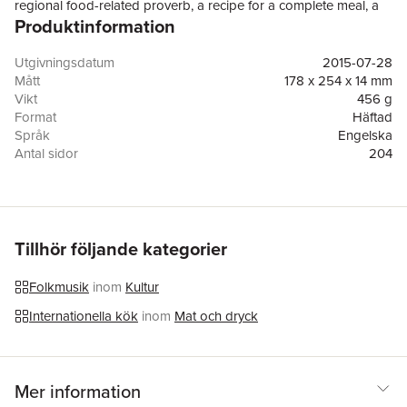
regional food-related proverb, a recipe for a complete meal, a
Produktinformation
list of companion readings and listening pieces, and a short
essay that highlights the significant links between music and
food in the area. The Ethnomusicologists' Cookbook, Volume 2
Utgivningsdatum
2015-07-28
will appeal to ethnomusicologists, anthropologists, and
Mått
178 x 254 x 14 mm
sociologists, but should also find a welcome place on the
Vikt
456 g
bookshelf of anyone who enjoys eating and learning about
Format
Häftad
foods from around the world.
Språk
Engelska
Antal sidor
204
Förlag
Taylor & Francis Ltd
ISBN
9780415838672
Tillhör följande kategorier
Folkmusik
inom
Kultur
Internationella kök
inom
Mat och dryck
Mer information