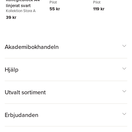
Pilot
Pilot
0.7 svart, raderbar
linjerat svart
55 kr
119 kr
Kollektion Stora A
39 kr
Akademibokhandeln
Hjälp
Utvalt sortiment
Erbjudanden