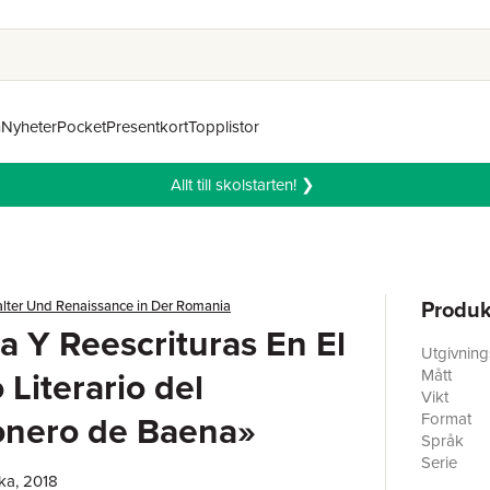
n
Nyheter
Pocket
Presentkort
Topplistor
Allt till skolstarten! ❯
Produk
alter Und Renaissance in Der Romania
ra Y Reescrituras En El
Utgivnin
 Literario del
Mått
Vikt
onero de Baena»
Format
Språk
Serie
ka, 2018
Antal sid