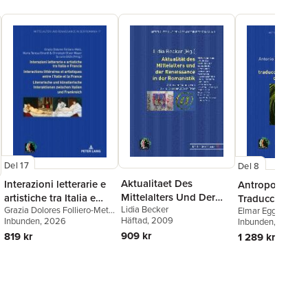
Del 17
Del 8
Aktualitaet Des
Interazioni letterarie e
Antropología 
Mittelalters Und Der
artistiche tra Italia e
Traducción En
Lidia Becker
Renaissance in Der
Grazia Dolores Folliero-Metz
,
Elmar Eggert
,
Ant
Francia / Interactions
Orden de Pred
Häftad
, 2009
Maria Teresa Girardi
Inbunden
, 2026
García
Inbunden
, 2018
Romanistik
littéraires et artistiques
909 kr
819 kr
1 289 kr
entre l'Italie et la France
/ Literarische und
kuenstlerische
Interaktionen zwischen
Italien und Frankreich