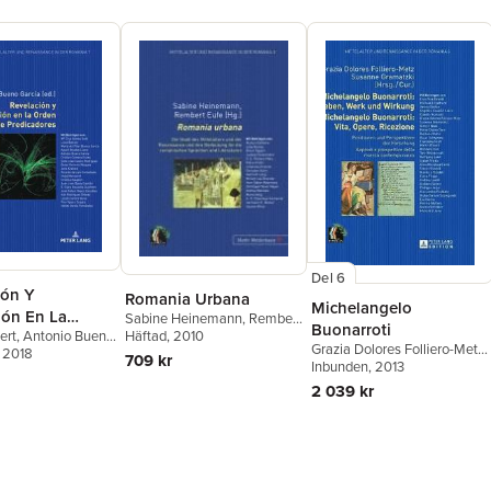
Del 6
ión Y
Romania Urbana
Michelangelo
ión En La
Sabine Heinemann
,
Rembert
Buonarroti
Eufe
Häftad
, 2010
ert
,
Antonio Bueno
e Predicadores
Grazia Dolores Folliero-Metz
,
, 2018
709 kr
Susanne Gramatzki
Inbunden
, 2013
2 039 kr