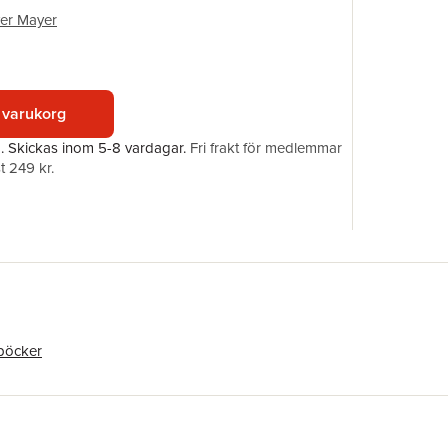
Upplaga
ver Mayer
Förlag
ISBN
 varukorg
a.
Skickas
inom 5-8 vardagar
.
Fri frakt för medlemmar
t 249 kr.
böcker