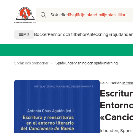
Sök efter
läsglädje bland miljontals titlar
Böcker
Pennor och tillbehör
Anteckning
Erbjudande
Allt
Språk och ordböcker
Språkundervisning och språkinlärning
Del 9 i serien
Mittel
Escritu
Entorno
«Canci
Inbunden, Spans