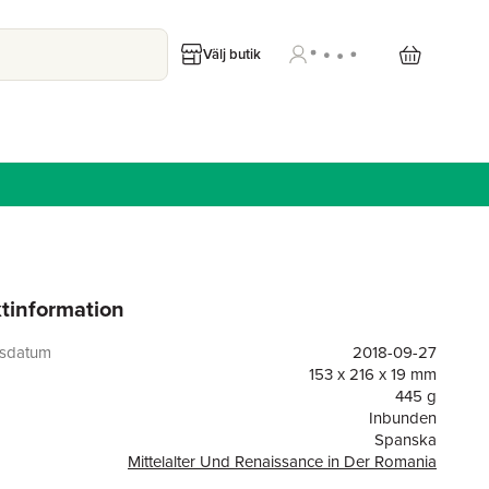
Välj butik
tinformation
gsdatum
2018-09-27
153 x 216 x 19 mm
445 g
Inbunden
Spanska
Mittelalter Und Renaissance in Der Romania
or
252