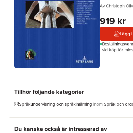
Av
Christoph Oli
919 kr
Lägg i
Beställningsvar
vid köp för mins
Tillhör följande kategorier
Språkundervisning och språkinlärning
inom
Språk och ord
Hoppa över listan
Du kanske också är intresserad av