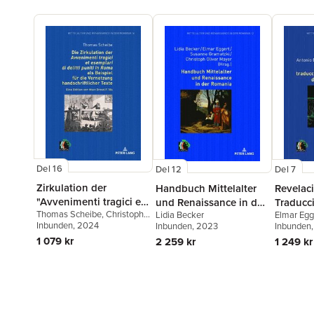
Del 16
Del 12
Del 7
Zirkulation der
Handbuch Mittelalter
Revelac
"Avvenimenti tragici et
und Renaissance in der
Traducc
Thomas Scheibe
,
Christoph
Lidia Becker
Elmar Egg
esemplari di delitti
Romania
Orden d
Oliver Mayer
Inbunden
, 2024
Inbunden
, 2023
García
Inbunden
puniti in Roma" als
1 079 kr
2 259 kr
1 249 kr
Beispiel fuer die
Vernetzung
handschriftlicher Texte