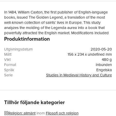
In 1484, William Caxton, the first publisher of English-language
books, issued The Golden Legend, a translation of the most
well-known collection of saints’ lives in Europe. This study
analyzes the molding of the Legenda aurea into a book that
powerfully attracted the English market. Modifications included
Produktinformation
not only illustrations and changes in the arrangement of
chapters, but also the addition of lives of British saints and
translated excerpts from the Bible, showing an appetite for
Utgivningsdatum
2020-05-20
vernacular scripture and stories about England’s past. The
Mått
156 x 234 x undefined mm
publication history of Caxton’s Golden Legend reveals attitudes
Vikt
480 g
towards national identity and piety within the context of English
Format
Inbunden
print culture during the half century prior to the Henrician
Språk
Engelska
Reformation.
Serie
Studies in Medieval History and Culture
Antal sidor
216
Förlag
Taylor & Francis Ltd
ISBN
9780367276126
Tillhör följande kategorier
Religion: allmänt
inom
Filosofi och religion