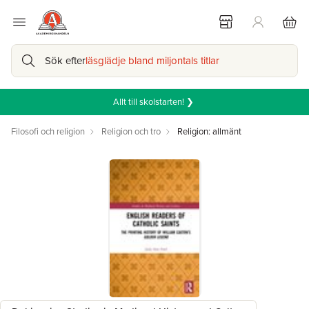
Sök efter
läsglädje bland miljontals titlar
Allt till skolstarten! ❯
Filosofi och religion
Religion och tro
Religion: allmänt