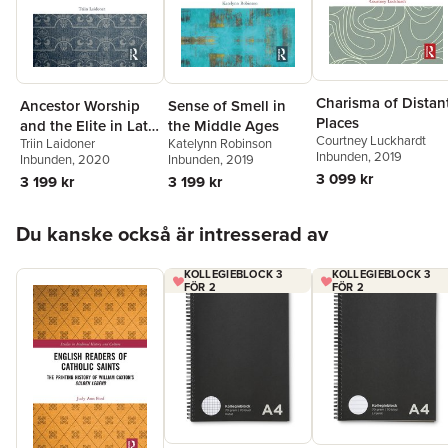
Charisma of Distan
Ancestor Worship
Sense of Smell in
Places
and the Elite in Late
the Middle Ages
Courtney Luckhardt
Triin Laidoner
Katelynn Robinson
Iron Age
Inbunden
, 2019
Inbunden
, 2020
Inbunden
, 2019
Scandinavia
3 099 kr
3 199 kr
3 199 kr
Hoppa över listan
Du kanske också är intresserad av
KOLLEGIEBLOCK 3
KOLLEGIEBLOCK 3
FÖR 2
FÖR 2