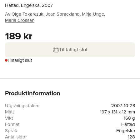
Häftad, Engelska, 2007
Av
Olga Tokarczuk
,
Jean Sprackland
,
Mirja Unge
,
Maria Crossan
189 kr
Tillfälligt slut
Tillfälligt slut
Produktinformation
Utgivningsdatum
2007-10-23
Mått
197 x 131 x 12 mm
Vikt
168 g
Format
Häftad
Språk
Engelska
Antal sidor
128