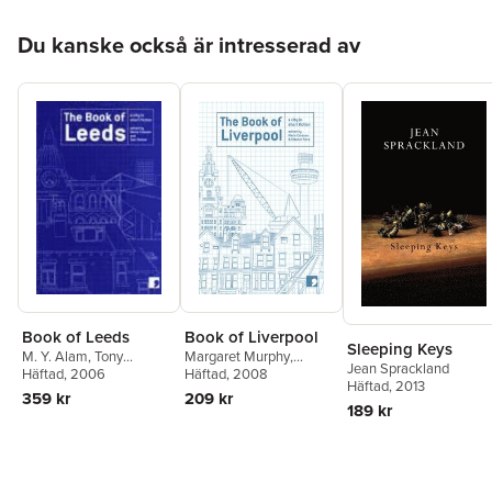
Hoppa över listan
Du kanske också är intresserad av
Book of Liverpool
Book of Leeds
Sleeping Keys
Margaret Murphy
,
M. Y. Alam
,
Tony
Jean Sprackland
Ramsey Campbell
Häftad
, 2008
,
Harrison
Häftad
, 2006
,
David Peace
,
Häftad
, 2013
James Friel
,
Brian
Jeremy Dyson
,
Martyn
209 kr
359 kr
Patten
,
Frank Cottrell
189 kr
Bedford
,
Andrea Semple
,
Boyce
,
Clive Barker
,
Ian Duhig
,
Susan Everett
,
Tracy Aston
,
Dinesh
Maria Crossan
,
Tom
Allirajah
,
Paul Farley
,
Palmer
Eleanor Rees
,
Maria