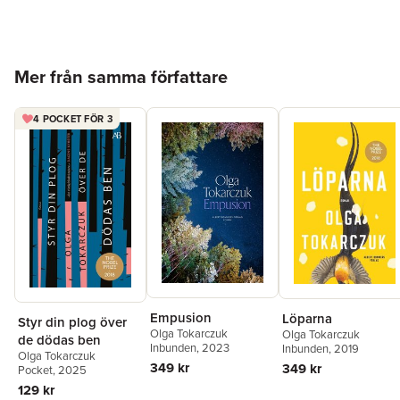
Förlag
Comma Press
ISBN
9781905583133
Hoppa över listan
Mer från samma författare
4 POCKET FÖR 3
Empusion
Löparna
Styr din plog över
Olga Tokarczuk
Olga Tokarczuk
de dödas ben
Inbunden
, 2023
Inbunden
, 2019
Olga Tokarczuk
349 kr
349 kr
Pocket
, 2025
129 kr