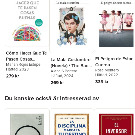
Cómo Hacer Que Te
El Peligro de Estar
Pasen Cosas
La Mala Costumbre
Cuerda
Marian Rojas Estapé
Buenas: Entiende
(Novela) / The Bad
Häftad
, 2023
Rosa Montero
Tu Cerebro,
Alana S Portero
Habit (a Novel)
Häftad
, 2022
279 kr
Häftad
, 2024
Gestiona Tus
339 kr
269 kr
Emociones, Mejora
Tu Vida / How to
Hoppa över listan
Make Good Things
Du kanske också är intresserad av
Happen