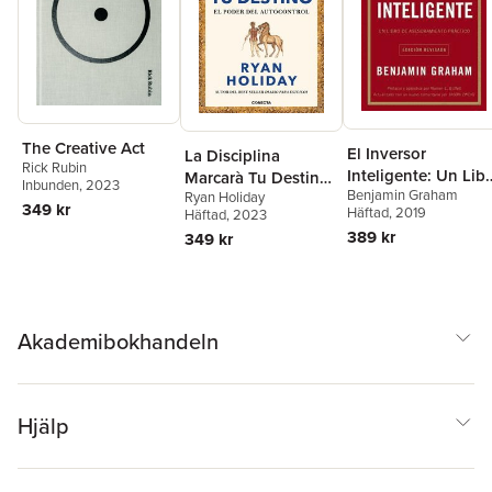
The Creative Act
El Inversor
La Disciplina
Rick Rubin
Inteligente: Un Lib
Marcarà Tu Destino
Inbunden
, 2023
Benjamin Graham
de Asesoramiento
Ryan Holiday
/ Discipline Is
349 kr
Häftad
, 2019
Häftad
, 2023
Práctico = The
Destiny: The Power
389 kr
349 kr
Intelligent Investor
of Self-Control
Akademibokhandeln
Hjälp