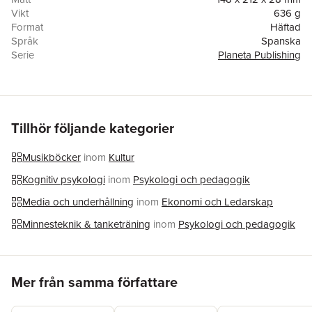
Vikt
636 g
Format
Häftad
Språk
Spanska
Serie
Planeta Publishing
Antal sidor
432
Förlag
Editorial Planeta Mexicana S.A. de C.V.
ISBN
9786073909006
Tillhör följande kategorier
Musikböcker
inom
Kultur
Kognitiv psykologi
inom
Psykologi och pedagogik
Media och underhållning
inom
Ekonomi och Ledarskap
Minnesteknik & tanketräning
inom
Psykologi och pedagogik
Hoppa över listan
Mer från samma författare