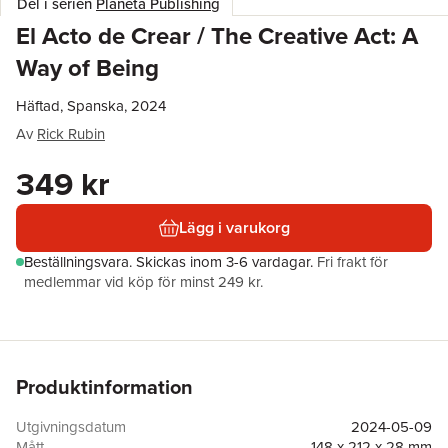
Del i serien
Planeta Publishing
El Acto de Crear / The Creative Act: A
Way of Being
Häftad, Spanska, 2024
Av
Rick Rubin
349 kr
Lägg i varukorg
Beställningsvara.
Skickas
inom 3-6 vardagar
.
Fri frakt för
medlemmar vid köp för minst 249 kr.
Produktinformation
Utgivningsdatum
2024-05-09
Mått
148 x 212 x 28 mm