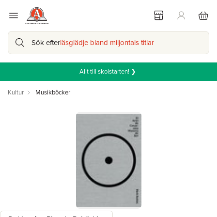
Sök efter
läsglädje bland miljontals titlar
Allt till skolstarten! ❯
Kultur
Musikböcker