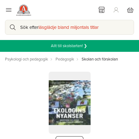
Sök efter
läsglädje bland miljontals titlar
Allt till skolstarten! ❯
Psykologi och pedagogik
Pedagogik
Skolan och förskolan