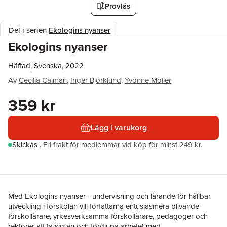
Provläs
Del i serien
Ekologins nyanser
Ekologins nyanser
Häftad, Svenska, 2022
Av
Cecilia Caiman
,
Inger Björklund
,
Yvonne Möller
359 kr
Lägg i varukorg
Skickas
.
Fri frakt för medlemmar vid köp för minst 249 kr.
Med Ekologins nyanser - undervisning och lärande för hållbar
utveckling i förskolan vill författarna entusiasmera blivande
förskollärare, yrkesverksamma förskollärare, pedagoger och
rektorer att ta sig an och fördjupa arbetet med