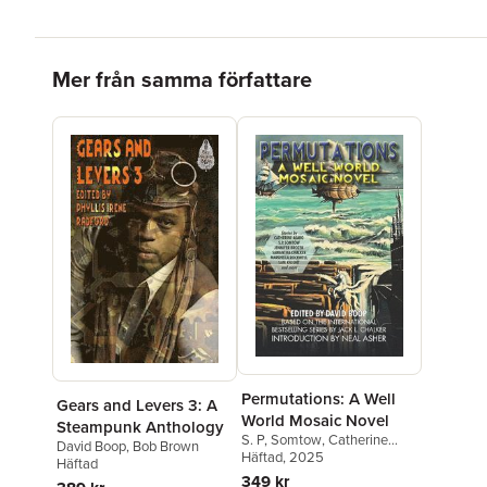
Hoppa över listan
Mer från samma författare
Permutations: A Well
Gears and Levers 3: A
World Mosaic Novel
Steampunk Anthology
S. P, Somtow
,
Catherine
David Boop
,
Bob Brown
Asaro
Häftad
,
, 2025
David Boop
Häftad
349 kr