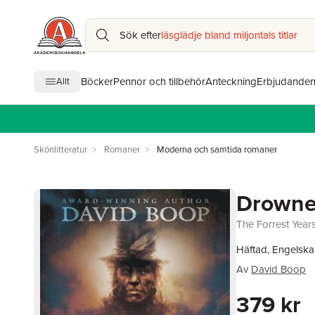
Sök efter
läsglädje bland miljontals titlar
Böcker
Pennor och tillbehör
Anteckning
Erbjudande
Allt
Skönlitteratur
Romaner
Moderna och samtida romaner
Drowne
The Forrest Year
Häftad, Engelska
Av
David Boop
379 kr