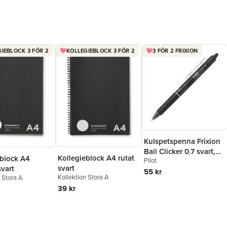
IEBLOCK 3 FÖR 2
KOLLEGIEBLOCK 3 FÖR 2
3 FÖR 2 FRIXION
Kulspetspenna Frixion
Ball Clicker 0.7 svart,
Kollegieblock A4 rutat
eblock A4
Pilot
raderbar
svart
svart
55 kr
Kollektion Stora A
n Stora A
39 kr