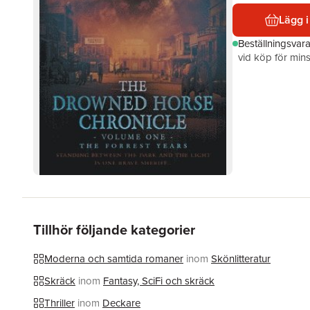
Lägg i
Beställningsvar
vid köp för mins
Tillhör följande kategorier
Moderna och samtida romaner
inom
Skönlitteratur
Skräck
inom
Fantasy, SciFi och skräck
Thriller
inom
Deckare