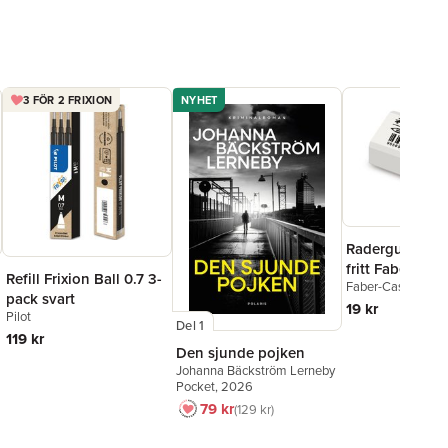
3 FÖR 2 FRIXION
NYHET
Radergummi li
fritt Faber-Cast
Refill Frixion Ball 0.7 3-
Faber-Castell
pack svart
19 kr
Pilot
Del 1
119 kr
Den sjunde pojken
Johanna Bäckström Lerneby
Pocket
, 2026
79 kr
129 kr