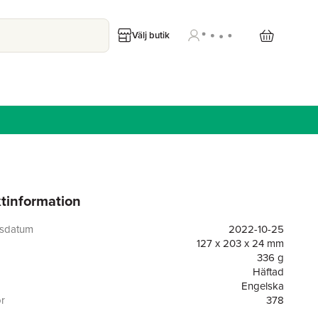
Välj butik
tinformation
gsdatum
2022-10-25
127 x 203 x 24 mm
336 g
Häftad
Engelska
or
378
Wolfpack Publishing LLC