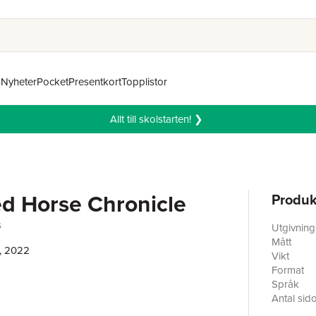
n
Nyheter
Pocket
Presentkort
Topplistor
Allt till skolstarten! ❯
d Horse Chronicle
Produk
s
Utgivnin
Mått
, 2022
Vikt
Format
Språk
Antal sid
Förlag