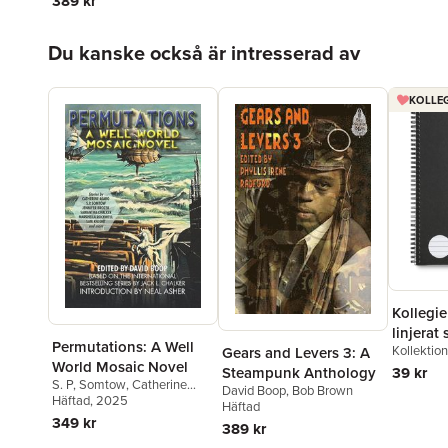
389 kr
Hoppa över listan
Du kanske också är intresserad av
KOLLEG
Kollegi
linjerat 
Permutations: A Well
Kollektio
Gears and Levers 3: A
World Mosaic Novel
39 kr
Steampunk Anthology
S. P, Somtow
,
Catherine
David Boop
,
Bob Brown
Asaro
Häftad
,
, 2025
David Boop
Häftad
349 kr
389 kr