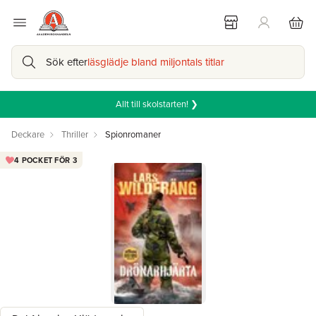
Sök efter
läsglädje bland miljontals titlar
Allt till skolstarten! ❯
Deckare
Thriller
Spionromaner
4 POCKET FÖR 3