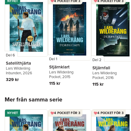
NYHET
4 POCKET FÖR 3
4 POCKET FÖR 3
Del 6
Del 1
Del 2
Satellithjärta
Stjärnklart
Stjärnfall
Lars Wilderäng
Lars Wilderäng
Lars Wilderäng
Inbunden
, 2026
Pocket
, 2015
Pocket
, 2016
329 kr
115 kr
115 kr
Hoppa över listan
Mer från samma serie
NYHET
4 POCKET FÖR 3
4 POCKET FÖR 3