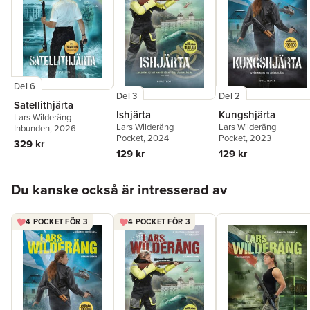
Del 6
Del 3
Del 2
Satellithjärta
Ishjärta
Kungshjärta
Lars Wilderäng
Lars Wilderäng
Lars Wilderäng
Inbunden
, 2026
Pocket
, 2024
Pocket
, 2023
329 kr
129 kr
129 kr
Hoppa över listan
Du kanske också är intresserad av
4 POCKET FÖR 3
4 POCKET FÖR 3