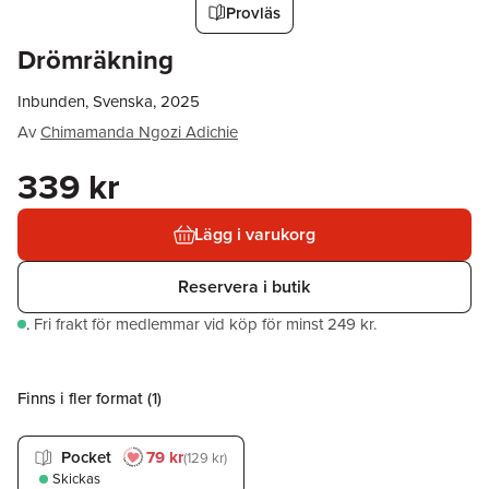
Provläs
Drömräkning
Inbunden, Svenska, 2025
Av
Chimamanda Ngozi Adichie
339 kr
Lägg i varukorg
Reservera i butik
.
Fri frakt för medlemmar vid köp för minst 249 kr.
Finns i fler format (
1
)
Pocket
79 kr
129 kr
Skickas