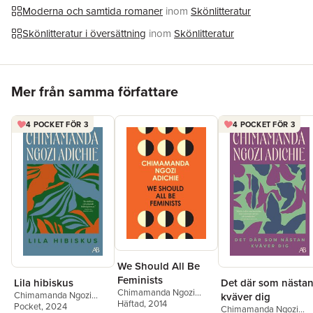
är den bara ett flyktigt tillstånd? Och hur uppriktiga behöver vi
Moderna och samtida romaner
inom
Skönlitteratur
egentligen vara mot oss själva för att kunna älska och bli
älskade?
Skönlitteratur i översättning
inom
Skönlitteratur
Hoppa över listan
Mer från samma författare
4 POCKET FÖR 3
4 POCKET FÖR 3
We Should All Be
Feminists
Lila hibiskus
Det där som nästa
Chimamanda Ngozi
Chimamanda Ngozi
kväver dig
Adichie
Häftad
, 2014
Adichie
Pocket
, 2024
Chimamanda Ngozi