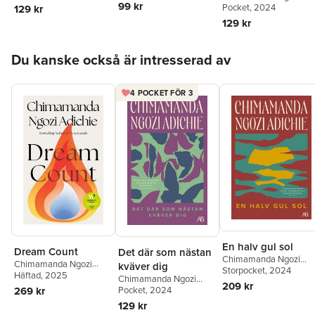
99 kr
Adichie
Pocket
, 2024
129 kr
129 kr
Hoppa över listan
Du kanske också är intresserad av
4 POCKET FÖR 3
En halv gul sol
Dream Count
Det där som nästan
Chimamanda Ngozi
Chimamanda Ngozi
kväver dig
Adichie
Storpocket
, 2024
Adichie
Häftad
, 2025
Chimamanda Ngozi
209 kr
269 kr
Adichie
Pocket
, 2024
129 kr