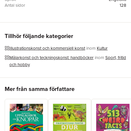
Antal sidor
128
Förlag
Arcturus Publishing Ltd
Illustratör
Juan Calle
,
Juan (Artist) Calle
,
Juan (artist) Calle
ISBN
9781398856479
Tillhör följande kategorier
Illustrationskonst och kommersiell konst
inom
Kultur
Målarkonst och teckningskonst: handböcker
inom
Sport, fritid
och hobby
Hoppa över listan
Mer från samma författare