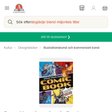
Sök efter
läsglädje bland miljontals titlar
Allt till skolstarten! ❯
Kultur
Designböcker
Illustrationskonst och kommersiell konst