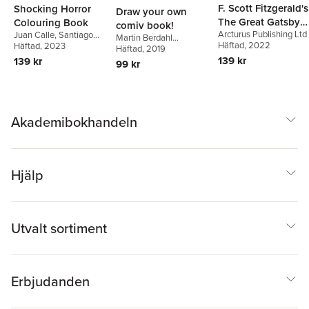
F. Scott Fitzgerald's
Shocking Horror
Draw your own
The Great Gatsby
Colouring Book
comiv book!
Arcturus Publishing Ltd
Juan Calle
,
Santiago
Colouring Book
Martin Berdahl
Häftad
, 2022
Calle
Häftad
, 2023
Aamundsen
Häftad
, 2019
139 kr
139 kr
99 kr
Akademibokhandeln
Hjälp
Utvalt sortiment
Erbjudanden