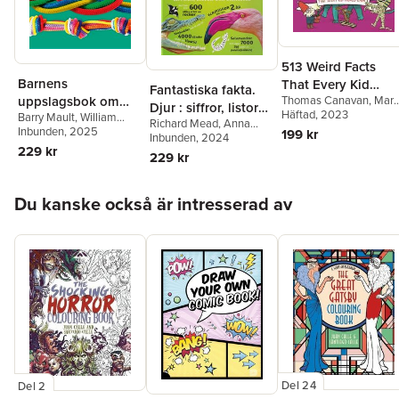
513 Weird Facts
Barnens
That Every Kid
Fantastiska fakta.
uppslagsbok om
Thomas Canavan
,
Marc
Should Know
Djur : siffror, listor
Powell
Häftad
,
, 2023
Anne Rooney
,
Barry Mault
,
William
knopar
Richard Mead
,
Anna
och statistik
William Potter
Potter
Inbunden
, 2025
199 kr
Claybourne
Inbunden
, 2024
,
William
229 kr
Potter
229 kr
Hoppa över listan
Du kanske också är intresserad av
Del 24
Del 2