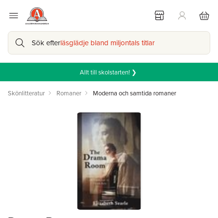
Sök efter
läsglädje bland miljontals titlar
Allt till skolstarten! ❯
Skönlitteratur
Romaner
Moderna och samtida romaner