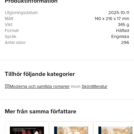
Produktinformation
Utgivningsdatum
2025-10-11
Mått
140 x 216 x 17 mm
Vikt
345 g
Format
Häftad
Språk
Engelska
Antal sidor
296
Förlag
Pierian Springs Press
ISBN
9781965784310
Tillhör följande kategorier
Moderna och samtida romaner
inom
Skönlitteratur
Hoppa över listan
Mer från samma författare