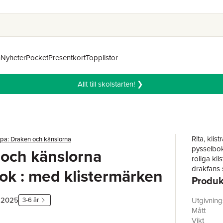
n
Nyheter
Pocket
Presentkort
Topplistor
Allt till skolstarten! ❯
Rita, kli
pa: Draken och känslorna
pysselbok
och känslorna
roliga kl
drakfans 
ok : med klistermärken
Produk
, 2025
3-6 år
Utgivnin
Mått
Vikt