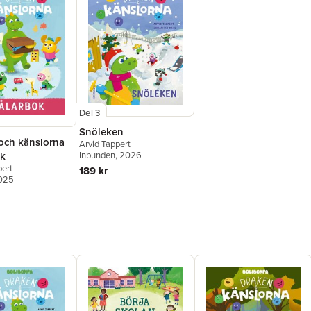
Del 3
Snöleken
och känslorna
Arvid Tappert
Inbunden
, 2026
k
pert
189 kr
2025