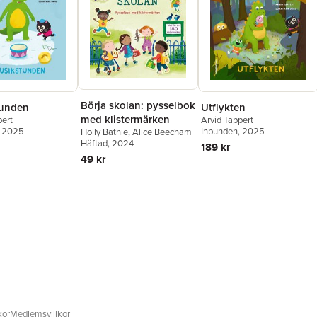
Börja skolan: pysselbok
tunden
Utflykten
med klistermärken
pert
Arvid Tappert
, 2025
Inbunden
, 2025
Holly Bathie
,
Alice Beecham
Häftad
, 2024
189 kr
49 kr
kor
Medlemsvillkor