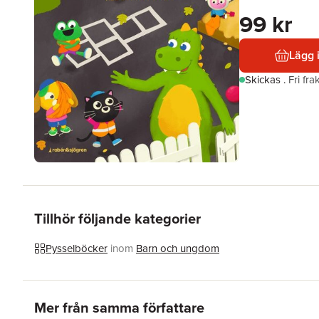
99 kr
Lägg 
Skickas
.
Fri fr
Tillhör följande kategorier
Pysselböcker
inom
Barn och ungdom
Hoppa över listan
Mer från samma författare