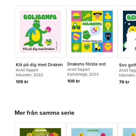
Drakens första ord
Klä på dig med Draken
Sov gott
Arvid Tappert
Arvid Tappert
Arvid Tap
Kartonnage
, 2023
Inbunden
, 2022
Inbunden
109 kr
109 kr
79 kr
Hoppa över listan
Mer från samma serie