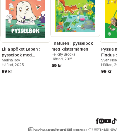
I naturen : pysselbok
Lilla spöket Laban :
Pyssla med Pe
med klistermärken
Felicity Brooks
pysselbok med
Findus : siffror
Häftad
, 2015
Melina Roy
Sven Nordqvist
,
A
klistermärken
former med
Häftad
, 2025
Eriksson
Häftad
, 2026
59 kr
klistermärken
99 kr
99 kr