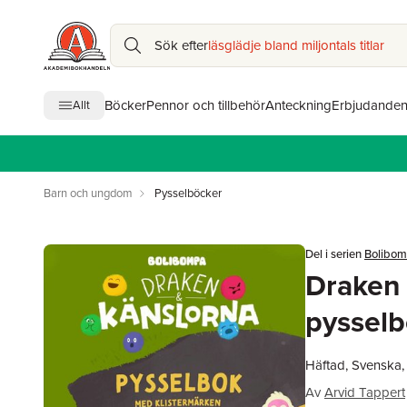
Sök efter
läsglädje bland miljontals titlar
Böcker
Pennor och tillbehör
Anteckning
Erbjudande
Allt
Barn och ungdom
Pysselböcker
Del i serien
Bolibom
Draken 
pysselb
Häftad, Svenska
Av
Arvid Tappert