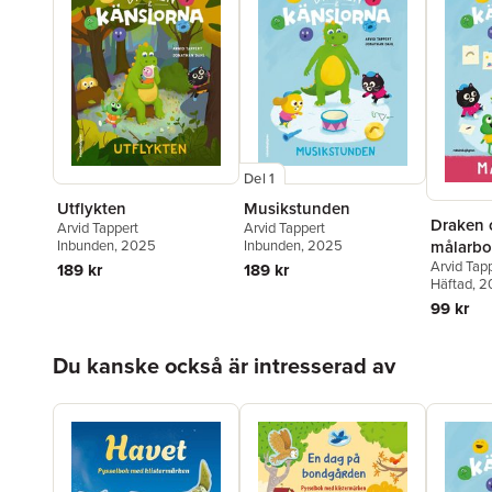
Del 1
Utflykten
Musikstunden
Draken 
Arvid Tappert
Arvid Tappert
Inbunden
, 2025
Inbunden
, 2025
målarbo
Arvid Tap
189 kr
189 kr
Häftad
, 
99 kr
Hoppa över listan
Du kanske också är intresserad av