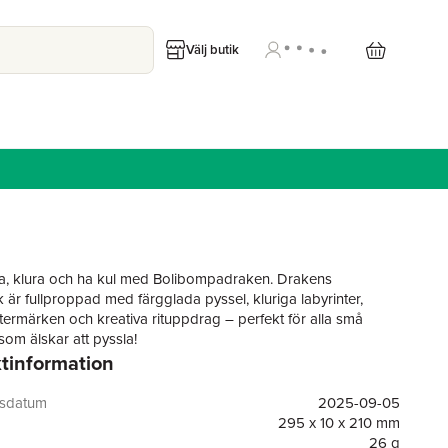
Välj butik
stra, klura och ha kul med Bolibompadraken. Drakens
 är fullproppad med färgglada pyssel, kluriga labyrinter,
istermärken och kreativa rituppdrag – perfekt för alla små
som älskar att pyssla!
tinformation
gsdatum
2025-09-05
295 x 10 x 210 mm
26 g