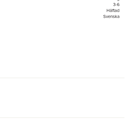
3-6
Häftad
Svenska
3-6
Bolibompa: Draken och känslorna
or
24
1
Rabén & Sjögren
Jonathan Dahl
are
Karin Johansson
9789129753400
ning
FSC