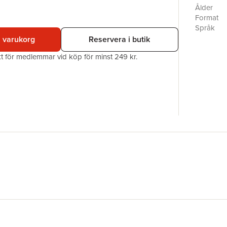
Ålder
Format
Språk
Läsålder
i varukorg
Reservera i butik
Serie
akt för medlemmar vid köp för minst 249 kr.
Antal sid
Upplaga
Förlag
Illustratör
Medarbet
ISBN
Miljömärk