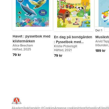
Del 1
Havet : pysselbok med
En dag på bondgården
Musiks
klistermärken
Arvid Tap
: Pysselbok med
Inbunden
Alice Beecham
Kristie Pickersgill
klistermärken
Häftad
, 2025
Häftad
, 2021
189 kr
79 kr
79 kr
Akademibokhandeln
@
Cookies
Anpassa cookies
Integritetspolicy
Köpvill