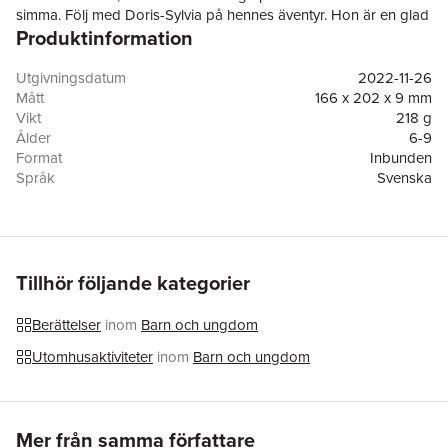
simma. Följ med Doris-Sylvia på hennes äventyr. Hon är en glad
Produktinformation
och sprallig tjej som älskar att testa nya saker. Serien om Doris-
Sylvia innehåller fyra böcker.
Utgivningsdatum
2022-11-26
Läs mer hos förlaget,
www.dittbokforlag.se
Mått
166 x 202 x 9 mm
Vikt
218 g
Ålder
6-9
Format
Inbunden
Språk
Svenska
Läsålder
6-9
Serie
Doris-Sylvia
Antal sidor
32
Upplaga
1
Förlag
ditt bokförlag Sverige
Tillhör följande kategorier
Illustratör
Daniel Jacobsson
ISBN
9789189197503
Berättelser
inom
Barn och ungdom
Utomhusaktiviteter
inom
Barn och ungdom
Hoppa över listan
Mer från samma författare