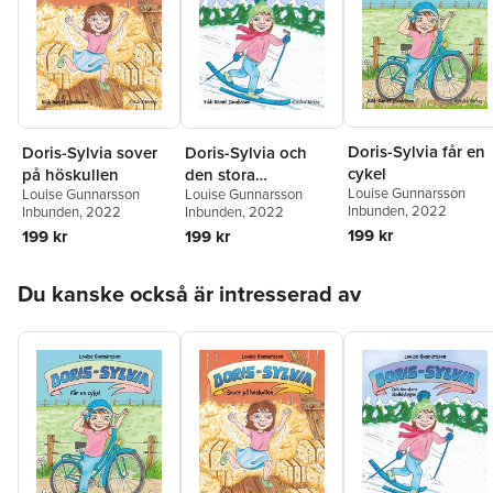
Doris-Sylvia får en
Doris-Sylvia sover
Doris-Sylvia och
cykel
på höskullen
den stora
Louise Gunnarsson
Louise Gunnarsson
Louise Gunnarsson
skidtävlingen
Inbunden
, 2022
Inbunden
, 2022
Inbunden
, 2022
199 kr
199 kr
199 kr
Hoppa över listan
Du kanske också är intresserad av