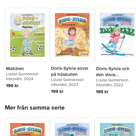
Doris-Sylvia sover
Doris-Sylvia och
Matchen
på höskullen
Louise Gunnarsson
den stora
Inbunden
, 2024
Louise Gunnarsson
Louise Gunnarsson
skidtävlingen
Inbunden
, 2022
Inbunden
, 2022
199 kr
199 kr
199 kr
Hoppa över listan
Mer från samma serie