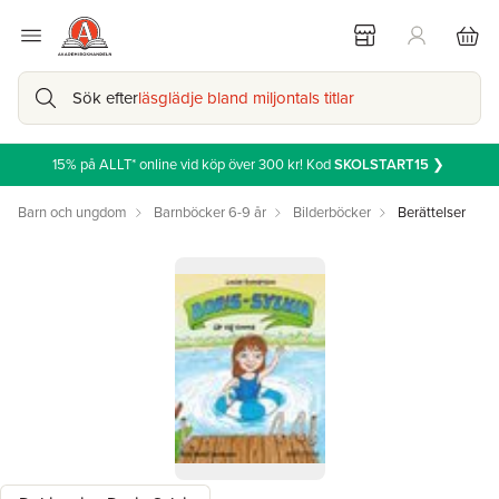
Sök efter
läsglädje bland miljontals titlar
15% på ALLT* online vid köp över 300 kr! Kod
SKOLSTART15
❯
Barn och ungdom
Barnböcker 6-9 år
Bilderböcker
Berättelser