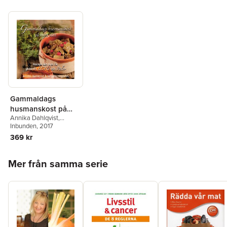
Gammaldags
husmanskost på
Annika Dahlqvist
,
nytt sätt : recept och
Birgitta Höglund
Inbunden
, 2017
tips för glutenfri
369 kr
LCHF och paleo
Hoppa över listan
Mer från samma serie