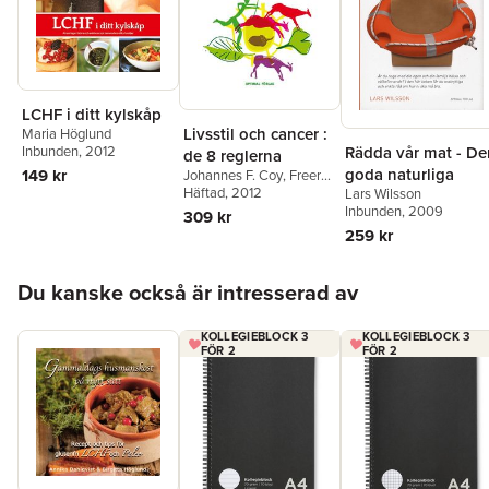
LCHF i ditt kylskåp
Livsstil och cancer :
Maria Höglund
Inbunden
, 2012
Rädda vår mat - De
de 8 reglerna
goda naturliga
149 kr
Johannes F. Coy
,
Freerk
T. Baumann
Häftad
, 2012
,
Jörg Spitz
,
Lars Wilsson
Anna Cavelius
Inbunden
, 2009
309 kr
259 kr
Hoppa över listan
Du kanske också är intresserad av
KOLLEGIEBLOCK 3
KOLLEGIEBLOCK 3
FÖR 2
FÖR 2