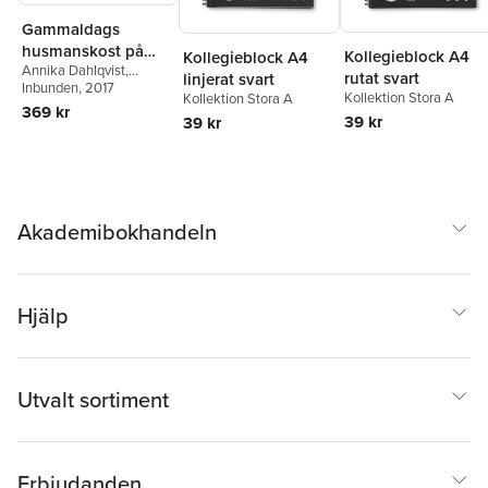
Gammaldags
husmanskost på
Kollegieblock A4
Kollegieblock A4
Annika Dahlqvist
,
nytt sätt : recept och
rutat svart
linjerat svart
Birgitta Höglund
Inbunden
, 2017
tips för glutenfri
Kollektion Stora A
Kollektion Stora A
369 kr
LCHF och paleo
39 kr
39 kr
Akademibokhandeln
Hjälp
Utvalt sortiment
Erbjudanden