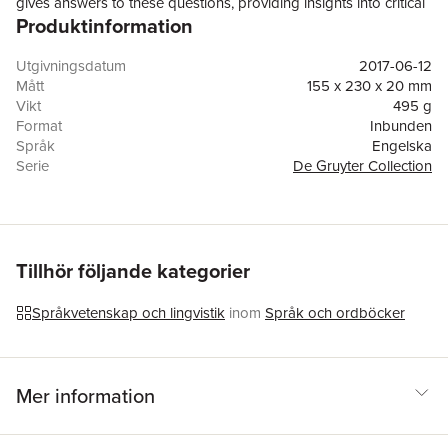
gives answers to these questions, providing insights into critical
Produktinformation
situations and good practices from many years of research and
teaching in a practice-oriented, research driven School of
Applied Linguistics.
Utgivningsdatum
2017-06-12
Mått
155 x 230 x 20 mm
Vikt
495 g
Format
Inbunden
Språk
Engelska
Serie
De Gruyter Collection
Antal sidor
259
Upplaga
17001
Förlag
De Gruyter
ISBN
9783110496598
Tillhör följande kategorier
Språkvetenskap och lingvistik
inom
Språk och ordböcker
Mer information