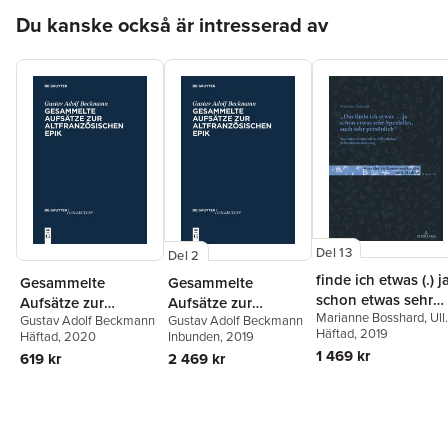
Hoppa över listan
Du kanske också är intresserad av
Del 13
Del 2
finde ich etwas (.) j
Gesammelte
Gesammelte
schon etwas sehr
Aufsätze zur
Aufsätze zur
Marianne Bosshard
,
Ull
Spezielles, auch
Gustav Adolf Beckmann
Gustav Adolf Beckmann
altfranzösischen
altfranzösischen
Kleinberger
Häftad
, 2019
,
Martin
Häftad
, 2020
Inbunden
, 2019
sehr persoenlich.
Epik
Epik
Luginbühl
,
Franc Wagne
1 469 kr
619 kr
2 469 kr