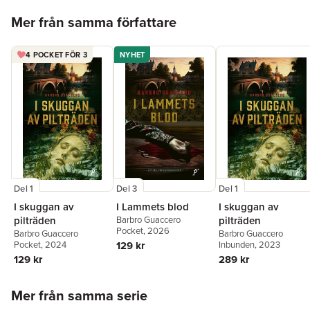
Hoppa över listan
Mer från samma författare
4 POCKET FÖR 3
NYHET
Del 1
Del 3
Del 1
I skuggan av
I Lammets blod
I skuggan av
pilträden
Barbro Guaccero
pilträden
Pocket
, 2026
Barbro Guaccero
Barbro Guaccero
Pocket
, 2024
129 kr
Inbunden
, 2023
129 kr
289 kr
Hoppa över listan
Mer från samma serie