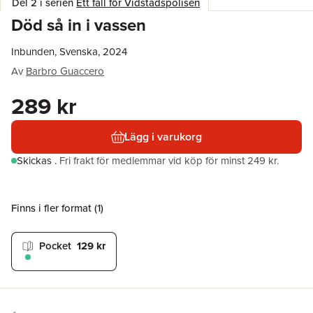
Del 2 i serien
Ett fall för Vidstadspolisen
Död så in i vassen
Inbunden, Svenska, 2024
Av
Barbro Guaccero
289 kr
Lägg i varukorg
Skickas
.
Fri frakt för medlemmar vid köp för minst 249 kr.
Finns i fler format (
1
)
Pocket
129 kr