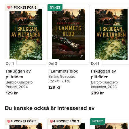
4 POCKET FÖR 3
NYHET
Del 1
Del 3
Del 1
I skuggan av
I Lammets blod
I skuggan av
pilträden
Barbro Guaccero
pilträden
Pocket
, 2026
Barbro Guaccero
Barbro Guaccero
Pocket
, 2024
129 kr
Inbunden
, 2023
129 kr
289 kr
Hoppa över listan
Du kanske också är intresserad av
4 POCKET FÖR 3
4 POCKET FÖR 3
NYHET