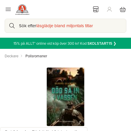
Sök efter
läsglädje bland miljontals titlar
15% på ALLT* online vid köp över 300 kr! Kod
SKOLSTART15
❯
Deckare
Polisromaner