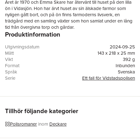
Året är 1970 och Emma Skare har återvänt till huset på den lilla
ön i Vidasjön. Hon har ärvt huset av sin älskade farmor som
nyligen gått bort, och på ön finns farmoderns livsverk, en
trädgård med en samling växter som hon samlat under en lång
tid från övergivna torp och gårdar.
Produktinformation
Tillsammans med sin ungdomsförälskelse och numera gode
vän Anders Karlvik börjar hon röja på tomten och med
gemensamma krafter tar de sig an den gamla jordkällaren. Men
Utgivningsdatum
2024-09-25
de gör snart en märklig upptäckt – en gammal resväska som
Mått
143 x 218 x 25 mm
legat gömd i många år. Emma misstänker snart vem den kan ha
Vikt
392 g
tillhört och förstår att väskan legat där i femton år.
Format
Inbunden
Ön rymmer många hemligheter, och snart blir det tydligt att
Språk
Svenska
farorna fortfarande lurar i vassen.
Serie
Ett fall för Vidstadspolisen
Död så in i vassen
är den andra delen i Barbro Guacceros
Antal sidor
312
historiska deckarserie, som utspelar sig i Småland med
Upplaga
1
kriminalkommissarie Hugo Nilsson i spetsen.
Förlag
Printz publishing
Medarbetare
Niklas Lindblad
ISBN
9789177718871
Tillhör följande kategorier
Miljömärkning
FSC
Polisromaner
inom
Deckare