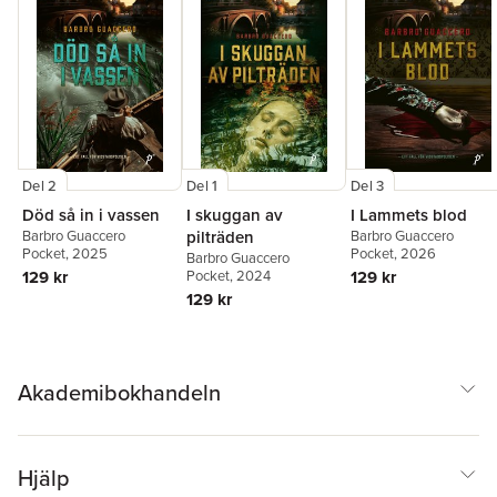
Del 2
Del 1
Del 3
Död så in i vassen
I skuggan av
I Lammets blod
Barbro Guaccero
pilträden
Barbro Guaccero
Pocket
, 2025
Pocket
, 2026
Barbro Guaccero
129 kr
Pocket
, 2024
129 kr
129 kr
Akademibokhandeln
Hjälp