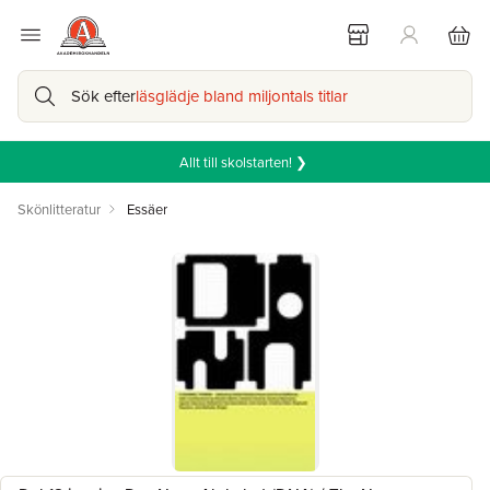
Sök efter
läsglädje bland miljontals titlar
Allt till skolstarten! ❯
Skönlitteratur
Essäer