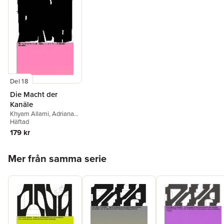
Del 18
Die Macht der
Kanäle
Khyam Allami
,
Adriana
Amaral
Häftad
,
Jessica
Ekomane
,
Agnes
179 kr
Gayraud
,
Katharina
Gschwendtner
,
Aviv
Hoppa över listan
Koriat
,
Cristina Plett
,
Mer från samma serie
Reginold Royston
,
Nathalie Singer
,
Detlef
Diederichsen
,
Arno
Raffeiner