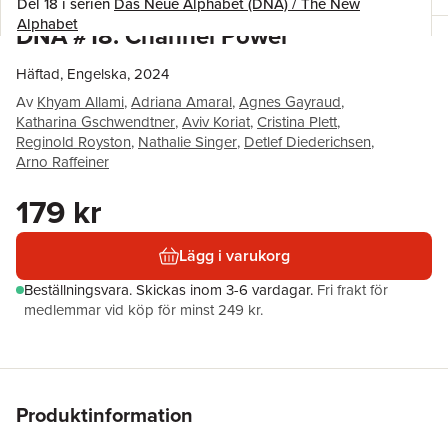
Del 18 i serien
Das Neue Alphabet (DNA) / The New
Alphabet
DNA #18: Channel Power
Häftad, Engelska, 2024
Av
Khyam Allami
,
Adriana Amaral
,
Agnes Gayraud
,
Katharina Gschwendtner
,
Aviv Koriat
,
Cristina Plett
,
Reginold Royston
,
Nathalie Singer
,
Detlef Diederichsen
,
Arno Raffeiner
179 kr
Lägg i varukorg
Beställningsvara.
Skickas
inom 3-6 vardagar
.
Fri frakt för
medlemmar vid köp för minst 249 kr.
Produktinformation