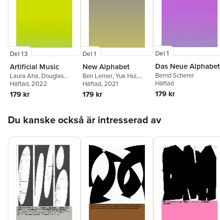
Del 1
Del 13
Del 1
Das Neue Alphabet
Artificial Music
New Alphabet
Bernd Scherer
Laura Aha
,
Douglas
Ben Lerner
,
Yuk Hui
,
Häftad
Hofstadter
Häftad
, 2022
,
George E.
Bernd Scherer
Häftad
, 2021
Lewis
,
Detlef
179 kr
179 kr
179 kr
Diederichsen
,
Arno
Raffeiner
Hoppa över listan
Du kanske också är intresserad av