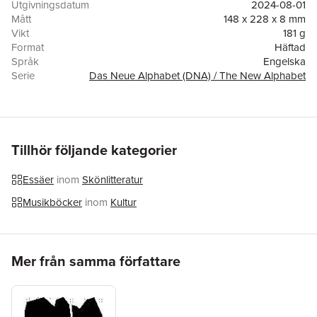
Utgivningsdatum
2024-08-01
Mått
148 x 228 x 8 mm
Vikt
181 g
Format
Häftad
Språk
Engelska
Serie
Das Neue Alphabet (DNA) / The New Alphabet
Antal sidor
80
Förlag
Spector Books
ISBN
9783959055970
Tillhör följande kategorier
Essäer
inom
Skönlitteratur
Musikböcker
inom
Kultur
Hoppa över listan
Mer från samma författare