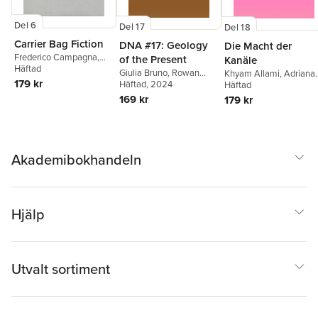
Del 6
Del 17
Del 18
Carrier Bag Fiction
DNA #17: Geology
Die Macht der
Frederico Campagna
,
of the Present
Kanäle
Dorothee Elmiger
Häftad
,
Ursula
Giulia Bruno
,
Rowan
Khyam Allami
,
Adriana
K. Le Guin
,
Enis Maci
,
179 kr
Deer
Häftad
,
Armin Linke
, 2024
,
Amaral
Häftad
,
Jessica
Sarah Shin
,
Mathias
Simon Turner
,
Ekomane
,
Agnes
169 kr
179 kr
Zeiske
,
HKW Berlin
Anthropocene Working
Gayraud
,
Katharina
Group
,
Katrin Klingan
,
Gschwendtner
,
Aviv
Nick Houde
Koriat
,
Cristina Plett
,
Reginold Royston
,
Nathalie Singer
,
Detlef
Akademibokhandeln
Diederichsen
,
Arno
Raffeiner
Hjälp
Utvalt sortiment