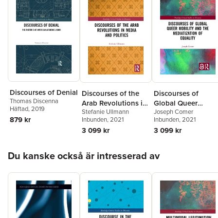
Discourses of Denial
Discourses of the
Discourses of
Thomas Discenna
Arab Revolutions in
Global Queer
Häftad
, 2019
Stefanie Ullmann
Joseph Comer
Media and Politics
Mobility and the
879 kr
Inbunden
, 2021
Inbunden
, 2021
Mediatization of
3 099 kr
3 099 kr
Equality
Hoppa över listan
Du kanske också är intresserad av