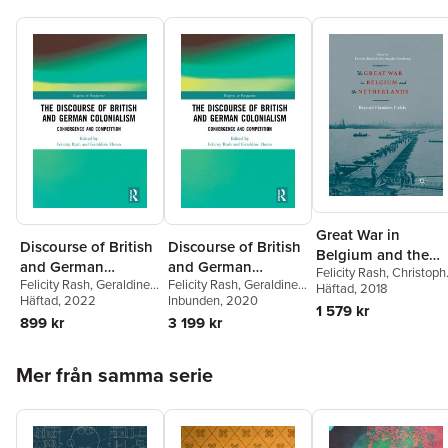
Great War in
Discourse of British
Discourse of British
Belgium and the
and German
and German
Felicity Rash
,
Christoph
Netherlands
Felicity Rash
,
Geraldine
Felicity Rash
,
Geraldine
Colonialism
Colonialism
Declercq
Häftad
, 2018
Horan
Häftad
, 2022
Horan
Inbunden
, 2020
1 579 kr
899 kr
3 199 kr
Hoppa över listan
Mer från samma serie