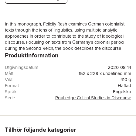
In this monograph, Felicity Rash examines German colonialist
texts through the lens of linguistics, using multiple analytic
approaches in order to contribute to the study of ideological
discourse. Focusing on texts from Germany’s colonial period
during the Second Reich, the book describes the discourse
Produktinformation
strategies employed in a wide variety of colonialist discourses,
from propagandistic and journalistic writing to autobiographical
and fictional accounts of life in Germany's African colonies. The
Utgivningsdatum
2020-08-14
methodologies Rash employs include the Discourse Historical
Mått
152 x 229 x undefined mm
Approach and Cognitive Metaphor Theory, and the book aims
Vikt
410 g
to develop a new model for the analysis of expansionist
Format
Häftad
nationalist writing. Little detailed analysis exists of the types of
Språk
Engelska
texts taken as primary sources, and Rash provides English
Serie
Routledge Critical Studies in Discourse
translations of German quotations, in addition to drawing upon
Antal sidor
206
her research in former German colonies in Africa. Rash’s
Förlag
Taylor & Francis Ltd
research will be of interest to linguists, historians, Germanists,
ISBN
9780367595685
and social and political scientists, and lays the groundwork for
future interdisciplinary analyses of German colonialism.
Tillhör följande kategorier