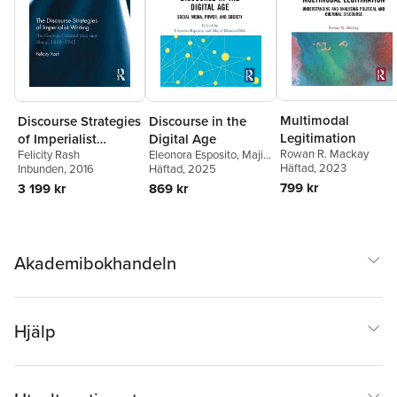
Multimodal
Discourse Strategies
Discourse in the
Legitimation
of Imperialist
Digital Age
Rowan R. Mackay
Felicity Rash
Eleonora Esposito
,
Majid
Writing
Häftad
, 2023
Inbunden
, 2016
KhosraviNik
Häftad
, 2025
799 kr
3 199 kr
869 kr
Akademibokhandeln
Hjälp