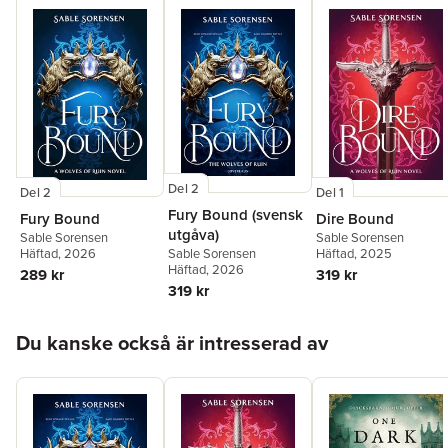
Del 2
Del 2
Del 1
Fury Bound (svensk
Fury Bound
Dire Bound
utgåva)
Sable Sorensen
Sable Sorensen
Häftad
, 2026
Häftad
, 2025
Sable Sorensen
Häftad
, 2026
289 kr
319 kr
319 kr
Hoppa över listan
Du kanske också är intresserad av