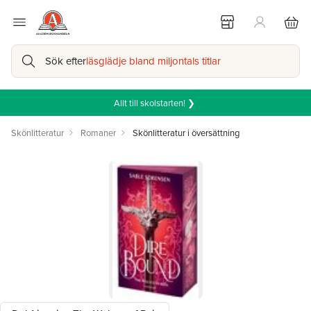
Sök efter
läsglädje bland miljontals titlar
Allt till skolstarten! ❯
Skönlitteratur
Romaner
Skönlitteratur i översättning