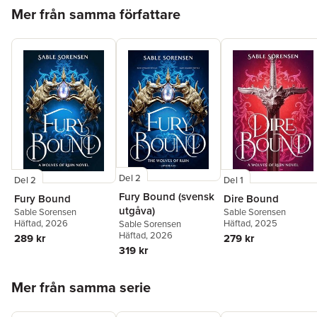
Hoppa över listan
Mer från samma författare
Del 2
Del 2
Del 1
Fury Bound (svensk
Fury Bound
Dire Bound
utgåva)
Sable Sorensen
Sable Sorensen
Häftad
, 2026
Häftad
, 2025
Sable Sorensen
Häftad
, 2026
289 kr
279 kr
319 kr
Hoppa över listan
Mer från samma serie