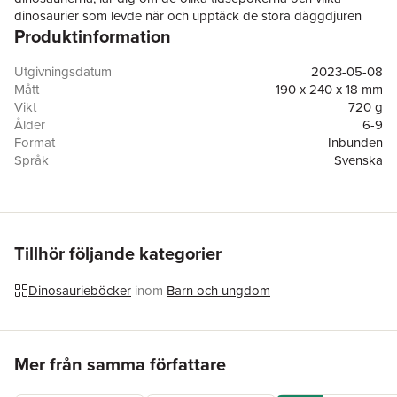
dinosaurier som levde när och upptäck de stora däggdjuren
Produktinformation
som utvecklades efter dinosaurierna. Varje djur presenteras
med detaljerade, levande illustrationer och spännande fakta.
Utgivningsdatum
2023-05-08
Mått
190 x 240 x 18 mm
Vikt
720 g
Ålder
6-9
Format
Inbunden
Språk
Svenska
Läsålder
6-9
Antal sidor
208
Förlag
Lind & Co
ISBN
9789180186308
Översättare
Shu-Chin Hysing
Tillhör följande kategorier
Dinosaurieböcker
inom
Barn och ungdom
Hoppa över listan
Mer från samma författare