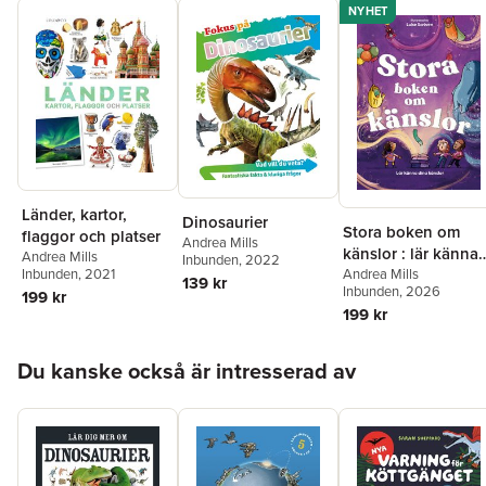
NYHET
Länder, kartor,
Dinosaurier
Stora boken om
flaggor och platser
Andrea Mills
känslor : lär känna
Andrea Mills
Inbunden
, 2022
Inbunden
, 2021
dina känslor
Andrea Mills
139 kr
Inbunden
, 2026
199 kr
199 kr
Hoppa över listan
Du kanske också är intresserad av