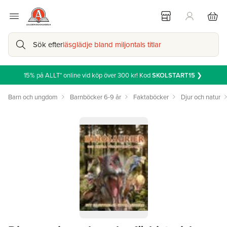
Sök efter
läsglädje bland miljontals titlar
15% på ALLT* online vid köp över 300 kr! Kod
SKOLSTART15
❯
Barn och ungdom
Barnböcker 6-9 år
Faktaböcker
Djur och natur