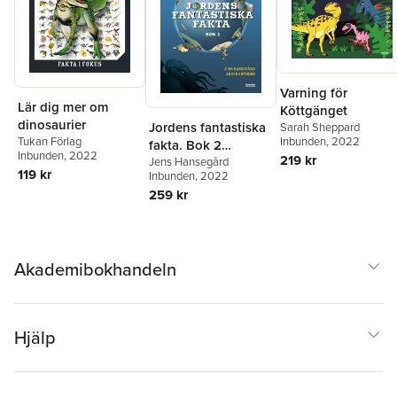
Varning för
Lär dig mer om
Köttgänget
dinosaurier
Jordens fantastiska
Sarah Sheppard
Tukan Förlag
Inbunden
, 2022
fakta. Bok 2
Inbunden
, 2022
219 kr
(samlingsvolym, 5
Jens Hansegård
119 kr
Inbunden
, 2022
böcker i en)
259 kr
Akademibokhandeln
Hjälp