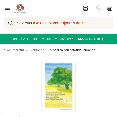
Sök efter
läsglädje bland miljontals titlar
15% på ALLT* online vid köp över 300 kr! Kod
SKOLSTART15
❯
Skönlitteratur
Romaner
Moderna och samtida romaner