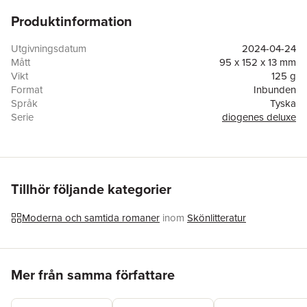
Produktinformation
Utgivningsdatum
2024-04-24
Mått
95 x 152 x 13 mm
Vikt
125 g
Format
Inbunden
Språk
Tyska
Serie
diogenes deluxe
Antal sidor
128
Upplaga
24002
Förlag
Diogenes Verlag AG
ISBN
9783257261301
Originaltitel
Die Geschichte von Herrn Sommer
Tillhör följande kategorier
Moderna och samtida romaner
inom
Skönlitteratur
Hoppa över listan
Mer från samma författare