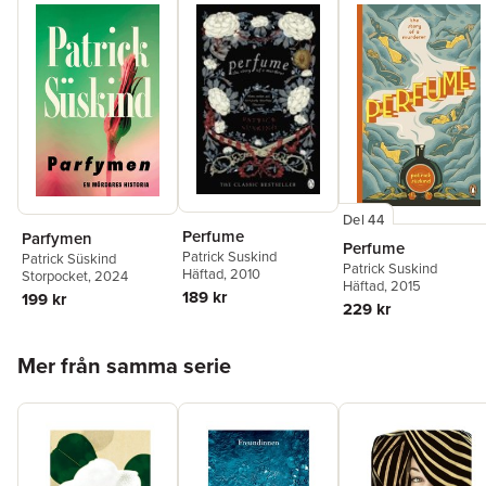
Del 44
Perfume
Parfymen
Perfume
Patrick Suskind
Patrick Süskind
Patrick Suskind
Häftad
, 2010
Storpocket
, 2024
Häftad
, 2015
189 kr
199 kr
229 kr
Hoppa över listan
Mer från samma serie