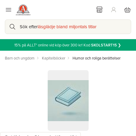
Sök efter
läsglädje bland miljontals titlar
15% på ALLT* online vid köp över 300 kr! Kod
SKOLSTART15
❯
Barn och ungdom
Kapitelböcker
Humor och roliga berättelser