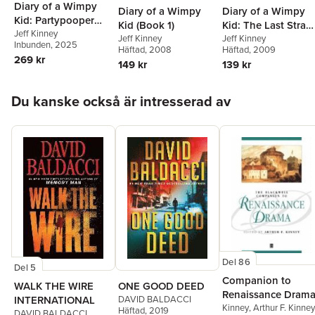
Diary of a Wimpy
Diary of a Wimpy
Diary of a Wimpy
Kid: Partypooper
Kid (Book 1)
Kid: The Last Straw
(Book 20)
Jeff Kinney
Jeff Kinney
(Book 3)
Jeff Kinney
Inbunden
, 2025
Häftad
, 2008
Häftad
, 2009
269 kr
149 kr
139 kr
Hoppa över listan
Du kanske också är intresserad av
Del 86
Del 5
Companion to
WALK THE WIRE
ONE GOOD DEED
Renaissance Dram
INTERNATIONAL
DAVID BALDACCI
Kinney
,
Arthur F. Kinney
Häftad
, 2019
DAVID BALDACCI