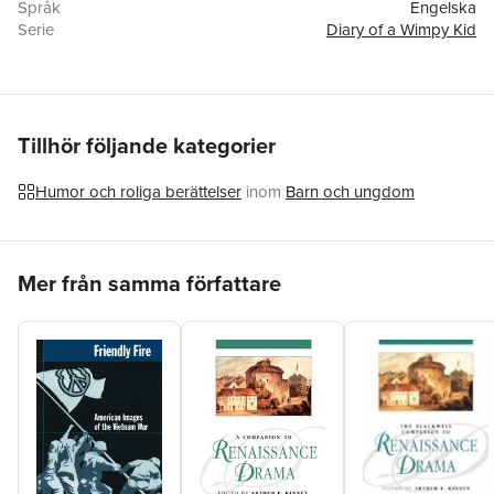
Språk
Engelska
Serie
Diary of a Wimpy Kid
Antal sidor
217
Förlag
HACHETTE USA
ISBN
9781419782602
Tillhör följande kategorier
Humor och roliga berättelser
inom
Barn och ungdom
Hoppa över listan
Mer från samma författare