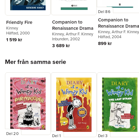
Del 86
Companion to
Companion to
Friendly Fire
Renaissance Dram
Renaissance Drama
Kinney
Kinney
,
Arthur F. Kinney
Häftad
, 2000
Kinney
,
Arthur F. Kinney
Häftad
, 2004
Inbunden
, 2002
1 519 kr
899 kr
3 689 kr
Hoppa över listan
Mer från samma serie
Del 20
Del 1
Del 3