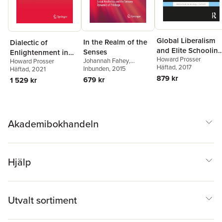
Global Liberalism
In the Realm of the
Dialectic of
and Elite Schoolin
Senses
Enlightenment in
Howard Prosser
in Argentina
Johannah Fahey
,
Howard Prosser
the Anglosphere
Häftad
, 2017
Howard Prosser
Inbunden
, 2015
,
Häftad
, 2021
Matthew Shaw
879 kr
679 kr
1 529 kr
Akademibokhandeln
Hjälp
Utvalt sortiment