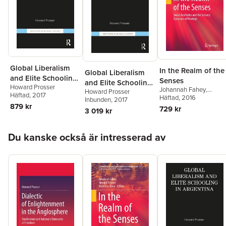
Global Liberalism
In the Realm of the
Global Liberalism
and Elite Schooling
Senses
and Elite Schooling
Howard Prosser
in Argentina
Johannah Fahey
,
Howard Prosser
in Argentina
Häftad
, 2017
Howard Prosser
Häftad
, 2016
,
Inbunden
, 2017
Matthew Shaw
879 kr
729 kr
3 019 kr
Hoppa över listan
Du kanske också är intresserad av