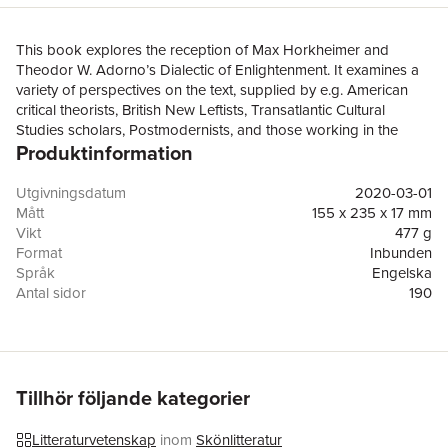
This book explores the reception of Max Horkheimer and
Theodor W. Adorno’s Dialectic of Enlightenment. It examines a
variety of perspectives on the text, supplied by e.g. American
critical theorists, British New Leftists, Transatlantic Cultural
Studies scholars, Postmodernists, and those working in the
Produktinformation
current after-theory moment from 1970 to 2010. It considers the
works of the Frankfurt School, especially Horkheimer and
Adorno, alongside the secondary literature on the subject. The
Utgivningsdatum
2020-03-01
main focus is on how various intellectual circles and trends have
Mått
155 x 235 x 17 mm
responded to the Dialectic, making scholarly discussions the
Vikt
477 g
primary sources. While the work is a history of the Dialectic of
Format
Inbunden
Enlightenment’s Anglophone reception, it also reflects the post-
Språk
Engelska
1968 left’s retreat to academia, which echoes the Frankfurt
Antal sidor
190
School’s own stance of political resignation.
Upplaga
20001
Förlag
Springer Verlag, Singapore
ISBN
9789811535208
Tillhör följande kategorier
Litteraturvetenskap
inom
Skönlitteratur