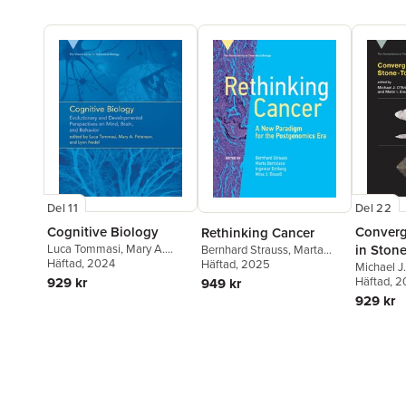
Del 11
Del 22
Cognitive Biology
Converg
Rethinking Cancer
Luca Tommasi
,
Mary A.
in Stone
Bernhard Strauss
,
Marta
Peterson
Häftad
, 2024
,
Lynn Nadel
Bertolaso
Häftad
, 2025
,
Ingemar Ernberg
,
Technol
Michael J
Mina J. Bissell
929 kr
Buchanan
Häftad
, 
949 kr
929 kr