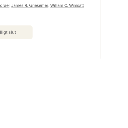
ISBN
orael
,
James R. Griesemer
,
William C. Wimsatt
lligt slut