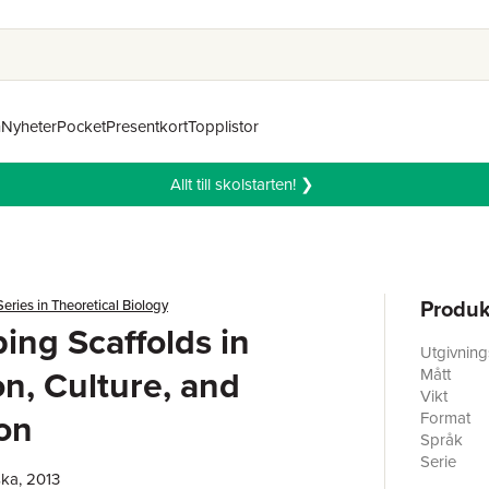
n
Nyheter
Pocket
Presentkort
Topplistor
Allt till skolstarten! ❯
Produk
eries in Theoretical Biology
ing Scaffolds in
Utgivnin
on, Culture, and
Mått
Vikt
on
Format
Språk
Serie
ka, 2013
Förlag