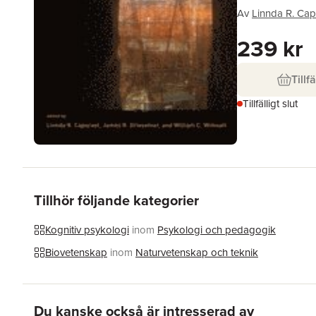
Av
Linnda R. Cap
239 kr
Tillfä
Tillfälligt slut
Tillhör följande kategorier
Kognitiv psykologi
inom
Psykologi och pedagogik
Biovetenskap
inom
Naturvetenskap och teknik
Hoppa över listan
Du kanske också är intresserad av