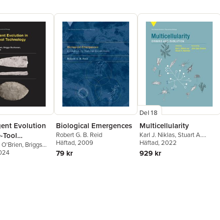
Del 18
ent Evolution
Biological Emergences
Multicellularity
-Tool
Robert G. B. Reid
Karl J. Niklas
,
Stuart A.
Häftad
, 2009
Newman
Häftad
, 2022
ogy
. O'Brien
,
Briggs
2024
,
Metin I. Eren
79 kr
929 kr