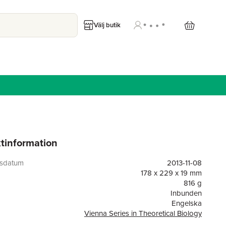
Välj butik
tinformation
gsdatum
2013-11-08
178 x 229 x 19 mm
816 g
Inbunden
Engelska
Vienna Series in Theoretical Biology
MIT Press Ltd