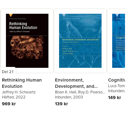
Del 21
Rethinking Human
Environment,
Cognitive Biol
Evolution
Development, and
Luca Tommasi
,
Ma
Peterson
Inbunden
,
, 2009
Lynn Na
Jeffrey H. Schwartz
Evolution
Brian K. Hall
,
Roy D. Pearson
,
Häftad
, 2022
Gerd B. Müller
Inbunden
, 2003
149 kr
969 kr
139 kr