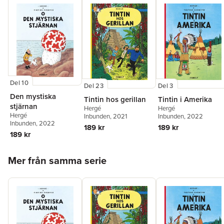
Del 10
Del 23
Del 3
Den mystiska
Tintin hos gerillan
Tintin i Amerika
stjärnan
Hergé
Hergé
Hergé
Inbunden
, 2021
Inbunden
, 2022
Inbunden
, 2022
189 kr
189 kr
189 kr
Hoppa över listan
Mer från samma serie