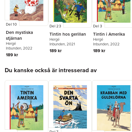
Del 10
Del 23
Del 3
Den mystiska
Tintin hos gerillan
Tintin i Amerika
stjärnan
Hergé
Hergé
Hergé
Inbunden
, 2021
Inbunden
, 2022
Inbunden
, 2022
189 kr
189 kr
189 kr
Hoppa över listan
Du kanske också är intresserad av
Del 7