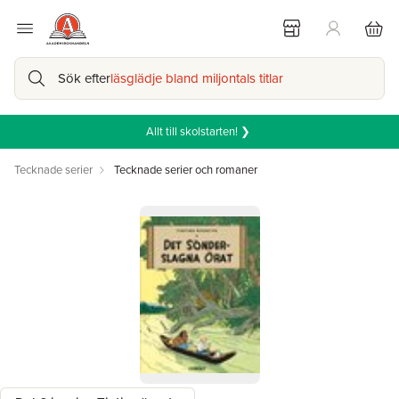
Sök efter
läsglädje bland miljontals titlar
Allt till skolstarten! ❯
Tecknade serier
Tecknade serier och romaner