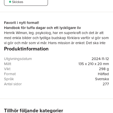
Skickas
Favorit i nytt format!
Handbok för tuffa dagar och ett lyckligare liv
Henrik Wiman, leg. psykolog, har en superkraft och det är att
med enkla bilder och tydliga budskap förklara varför vi gör som
vi gör och mår som vi mår. Hans mission är enkel: Det ska inte
Produktinformation
vara krångligt att må bättre.
Läsaren får alla lärdomar som behövs för att hantera sin inre
hälsa, från stress, till yvigt känsloliv, destruktiva tankar och
Utgivningsdatum
2024-11-12
livskriser. Boken hjälper läsaren att snabbare upptäcka negativa
Mått
135 x 210 x 20 mm
mentala spiraler och därigenom avsevärt minska risken att
Vikt
298 g
hamna i långvarig negativ nedstämdhet, som i sin tur kan leda
Format
Häftad
till depression och sjukskrivning om den inte bromsas i tid.
Språk
Svenska
Det positiva budskapet är att vi faktiskt kan lära oss att hantera
Antal sidor
277
de flesta besvären på egen hand eller med hjälp av någon nära
Förlag
The Book Affair
oss. Många knutar i känslolivet kan lösas genom enkla men
ISBN
9789189740990
effektiva förändringar i våra beteenden och rutiner.
"Du kommer inte att bli lycklig hela tiden, men du kommer att ta
vara på de lyckliga stunderna när de väl kommer. Ditt liv blir inte
Tillhör följande kategorier