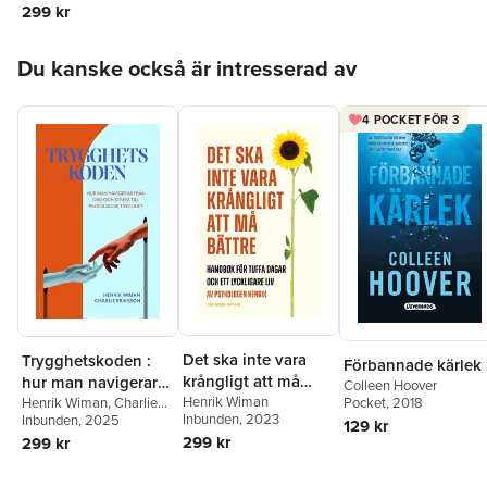
299 kr
trygghet
Hoppa över listan
Du kanske också är intresserad av
4 POCKET FÖR 3
Det ska inte vara
Trygghetskoden :
Förbannade kärlek
krångligt att må
hur man navigerar
Colleen Hoover
bättre : handbok för
Henrik Wiman
Pocket
, 2018
från oro och stress
Henrik Wiman
,
Charlie
Inbunden
, 2023
Eriksson
Inbunden
, 2025
tuffa dagar och ett
129 kr
till psykologisk
299 kr
299 kr
lyckligare liv
trygghet