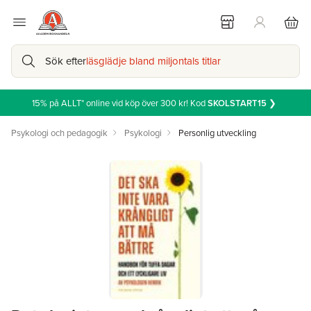
Sök efter
läsglädje bland miljontals titlar
15% på ALLT* online vid köp över 300 kr! Kod
SKOLSTART15
❯
Psykologi och pedagogik
Psykologi
Personlig utveckling