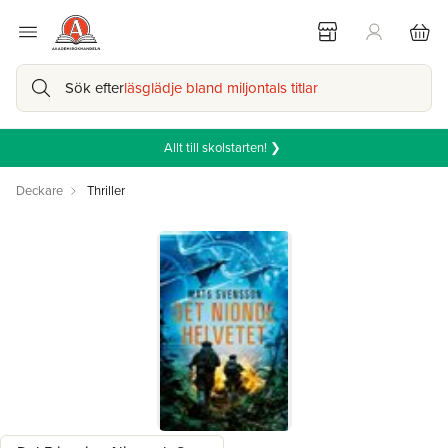
Sök efter
läsglädje bland miljontals titlar
Allt till skolstarten! ❯
Deckare
Thriller