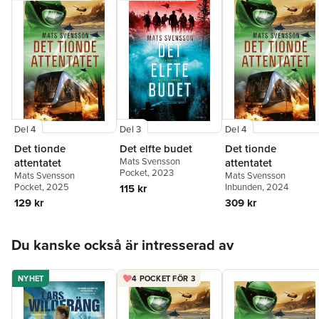
Del 4
Del 3
Del 4
Det tionde
Det elfte budet
Det tionde
Mats Svensson
attentatet
attentatet
Pocket
, 2023
Mats Svensson
Mats Svensson
Pocket
, 2025
Inbunden
, 2024
115 kr
129 kr
309 kr
Hoppa över listan
Du kanske också är intresserad av
NYHET
4 POCKET FÖR 3