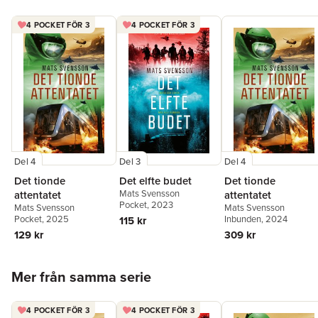
nionde helvetet
är den femte boken i hans technothrillerserie.
4 POCKET FÖR 3
4 POCKET FÖR 3
Del 4
Del 3
Del 4
Det tionde
Det elfte budet
Det tionde
Mats Svensson
attentatet
attentatet
Pocket
, 2023
Mats Svensson
Mats Svensson
Pocket
, 2025
Inbunden
, 2024
115 kr
129 kr
309 kr
Hoppa över listan
Mer från samma serie
4 POCKET FÖR 3
4 POCKET FÖR 3