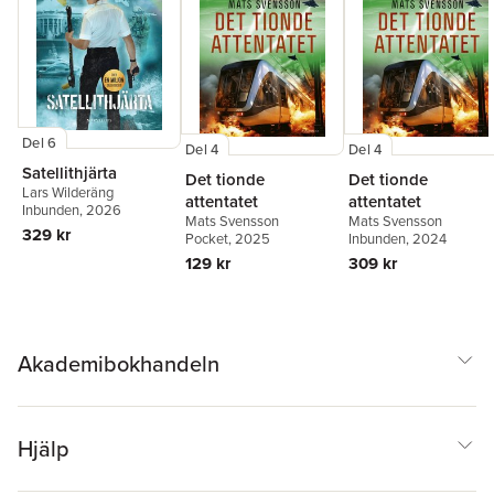
Del 6
Del 4
Del 4
Satellithjärta
Det tionde
Det tionde
Lars Wilderäng
attentatet
attentatet
Inbunden
, 2026
Mats Svensson
Mats Svensson
329 kr
Pocket
, 2025
Inbunden
, 2024
129 kr
309 kr
Akademibokhandeln
Hjälp