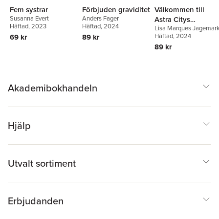
Fem systrar
Förbjuden graviditet
Välkommen till
Susanna Evert
Anders Fager
Astra Citys
Häftad
, 2023
Häftad
, 2024
Lisa Marques Jagemar
kundtjänst, hur ka
Häftad
, 2024
69 kr
89 kr
jag vara till hjälp?
89 kr
Akademibokhandeln
Hjälp
Utvalt sortiment
Erbjudanden