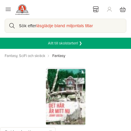
Sök efter
läsglädje bland miljontals titlar
Allt till skolstarten! ❯
Fantasy, SciFi och skräck
Fantasy