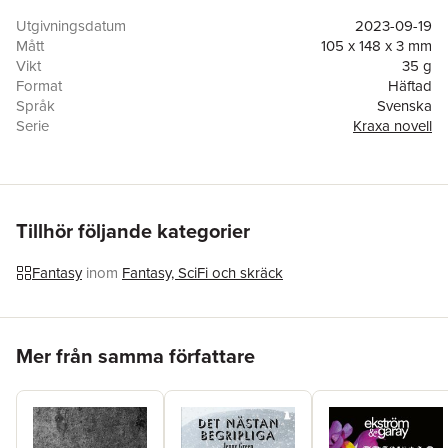
alla träd.
JENNY GREEN skriver gärna om mötet mellan det ytterst
Utgivningsdatum
2023-09-19
vardagliga och det mest besynnerliga. DET HÄR ÄR MITT NU
Mått
105 x 148 x 3 mm
är hennes andra novell på Kraxa förlag efter kritikerrosade DET
Vikt
35 g
NÄSTAN BEGRIPLIGA.
Format
Häftad
"I Greens prosa får vardagslunken samexistera med
Språk
Svenska
världsrymden" - Per Klingberg, SvD, om Det nästan begripliga.
Serie
Kraxa novell
DET HÄR ÄR MITT NU är trädmystik och skräckfantasy i
Antal sidor
48
behändigt fickformat från Kraxa förlags satsning på svenska
Förlag
Kraxa förlag
fantastiknoveller.
ISBN
9789198818666
Tillhör följande kategorier
Fantasy
inom
Fantasy, SciFi och skräck
Hoppa över listan
Mer från samma författare