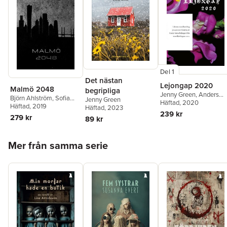
Del 1
Det nästan
Lejongap 2020
Malmö 2048
begripliga
Jenny Green
,
Anders
Björn Ahlström
,
Sofia
Jenny Green
Liegnell
Häftad
, 2020
,
Sofia Nilsson
,
Albertsson
Häftad
, 2019
,
Jenny Green
,
Häftad
, 2023
Patrik Centerwall
,
Sisse
239 kr
Elise Elley
,
Roger von
279 kr
89 kr
Myrup
,
Kersti Vikström
,
Bonsdorff
,
KG
Peter Westberg
,
Amand
Johansson
,
Camilla
Rudelius
,
Vilma Antono
Hoppa över listan
Olsson
,
Teodor Werelius
,
Mer från samma serie
Margareta Mörck
Ina Rosvall
,
Christian
Gripenvik
,
Johan
Agorelius
,
Hanna
Axelsson
,
Pontus Joakim
Olofosson
,
Dan T.
Sehlberg
,
Carl Aberatio
,
Emanuel Blume