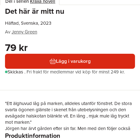
Del i serien
Kraxa novell
Det här är mitt nu
Häftad, Svenska, 2023
Av
Jenny Green
79 kr
Lägg i varukorg
Skickas
.
Fri frakt för medlemmar vid köp för minst 249 kr.
"Ett älghuvud låg på marken, alldeles utanför fönstret. De stora
svarta ögonen glänste i skenet från utebelysningen och den
avsågade halskotan blänkte vit. En lång , mjuk mule låg tryckt
mot marken."
Jörgen har ärvt gården efter sin far. Men med den följer också
Produktinformation
grannarna, förpliktelserna gentemot jaktlaget och skogen med