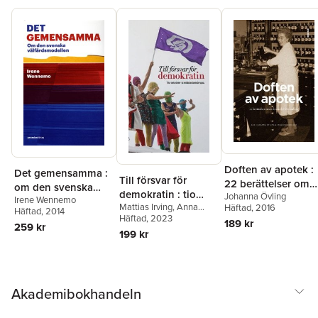
Doften av apotek :
Det gemensamma :
Till försvar för
22 berättelser om
om den svenska
demokratin : tio
Johanna Övling
en bransch i
Irene Wennemo
välfärdsmodellen
Mattias Irving
,
Anna
tekniker vi måste
Häftad
, 2016
förändring
Häftad
, 2014
Ardin
Häftad
, 2023
bekämpa
189 kr
259 kr
199 kr
Akademibokhandeln