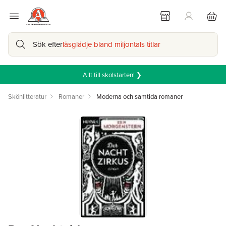
Sök efter
läsglädje bland miljontals titlar
Allt till skolstarten! ❯
Skönlitteratur
Romaner
Moderna och samtida romaner