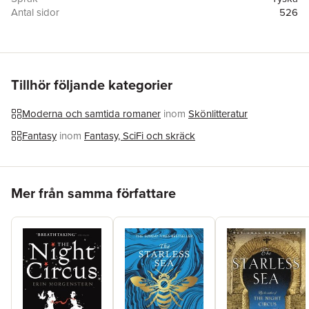
Antal sidor
526
Förlag
Heyne Taschenbuch
ISBN
9783453321601
Originaltitel
The Night Circus
Översättare
Brigitte Jakobeit
Tillhör följande kategorier
Moderna och samtida romaner
inom
Skönlitteratur
Fantasy
inom
Fantasy, SciFi och skräck
Hoppa över listan
Mer från samma författare