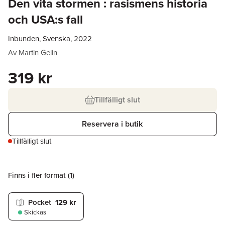
Den vita stormen : rasismens historia
och USA:s fall
Inbunden, Svenska, 2022
Av
Martin Gelin
319 kr
Tillfälligt slut
Reservera i butik
Tillfälligt slut
Finns i fler format (
1
)
Pocket
129 kr
Skickas