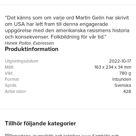
“Det känns som om varje ord Martin Gelin har skrivit
om USA har lett fram till denna engagerade
uppgörelse med den amerikanska rasismens historia
och konsekvenser. Folkbildning för vår tid.”
Hynek Pallas, Expressen.
Produktinformation
"Det här är årets bok."
Journalisten
Utgivningsdatum
2022-10-17
"Det är kunskapsrikt, det är viktigt, det är skakande läsning"
Mått
163 x 234 x 34 mm
Aftonbladet
Vikt
780 g
"Magnetisk skildring av rasismen i USA --- svensk facklitteratur
Format
Inbunden
har fått en klassiker"
Språk
Svenska
Göran Greider, DN
Antal sidor
428
Redan under inbördeskriget förstod president Abraham Lincoln
Upplaga
1
att USA måste tämja rasismen, eller gå under som nation. 160 år
Förlag
Natur & Kultur Allmänlitteratur
senare är hans farhågor på väg att besannas.
ISBN
9789127168831
När Kapitolium i Washington i januari 2021 stormades av
Miljömärkning
FSC
tusentals republikaner, nationalister och högerextremister var
det en attack på själva idén om USA som
Tillhör följande kategorier
mångfaldens demokrati. Det är nu lättare att föreställa sig slutet
på USA än att föreställa sig slutet på nationalismen, skriver