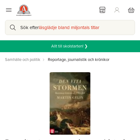
Sök efter
läsglädje bland miljontals titlar
Allt till skolstarten! ❯
Samhälle och politik
Reportage, journalistik och krönikor