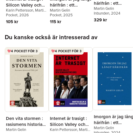
härifrån : ett
Silicon Valley och
härifrån : ett
Martin Gelin
avskedsbrev till U
Karin Pettersson
,
Martin
Martin Gelin
demokratins kris
avskedsbrev till USA
Inbunden
, 2024
Gelin
Pocket
, 2026
Pocket
, 2025
329 kr
105 kr
115 kr
Hoppa över listan
Du kanske också är intresserad av
4 POCKET FÖR 3
4 POCKET FÖR 3
Imorgon är jag lån
Den vita stormen :
Internet är trasigt :
härifrån : ett
rasismens historia
Silicon Valley och
Martin Gelin
avskedsbrev till U
Martin Gelin
Karin Pettersson
,
Martin
och USA:s fall
demokratins kris
Inbunden
, 2024