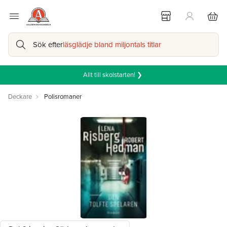
Sök efter
läsglädje bland miljontals titlar
Allt till skolstarten! ❯
Deckare
Polisromaner