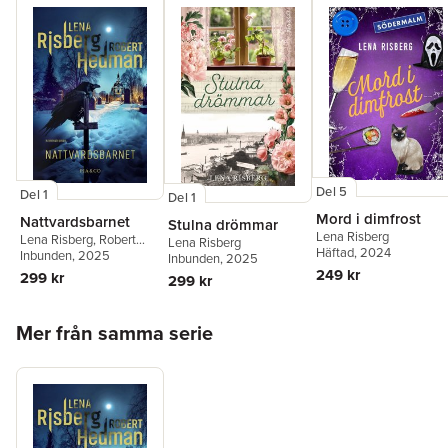
Del 5
Del 1
Del 1
Mord i dimfrost
Nattvardsbarnet
Stulna drömmar
Lena Risberg
Lena Risberg
,
Robert
Lena Risberg
Häftad
, 2024
Hedman
Inbunden
, 2025
Inbunden
, 2025
249 kr
299 kr
299 kr
Hoppa över listan
Mer från samma serie