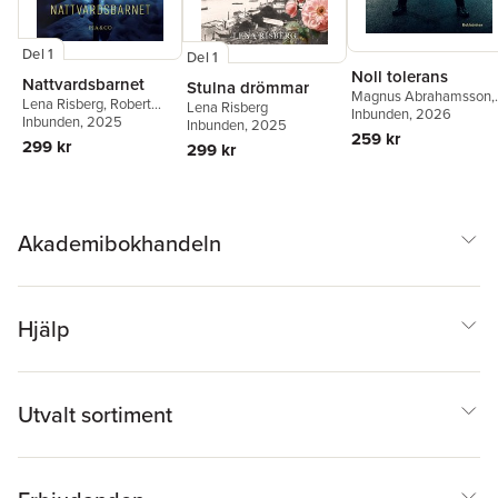
Del 1
Del 1
Noll tolerans
Nattvardsbarnet
Stulna drömmar
Magnus Abrahamsson
,
Lena Risberg
,
Robert
Lena Risberg
Anders Nilsson
Inbunden
, 2026
,
Joakim
Hedman
Inbunden
, 2025
Inbunden
, 2025
Hansson
259 kr
299 kr
299 kr
Akademibokhandeln
Hjälp
Utvalt sortiment