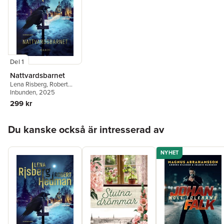
Del 1
Nattvardsbarnet
Lena Risberg
,
Robert
Hedman
Inbunden
, 2025
299 kr
Hoppa över listan
Du kanske också är intresserad av
NYHET