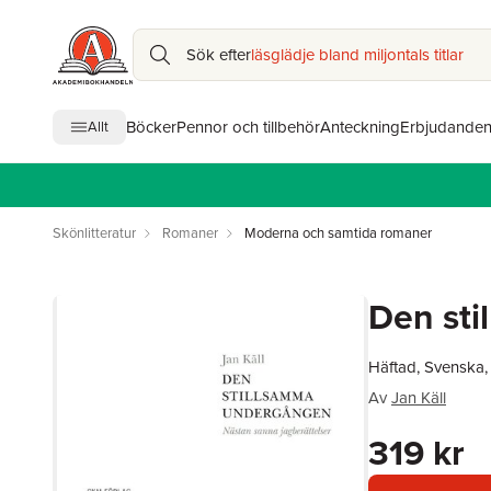
Sök efter
läsglädje bland miljontals titlar
Böcker
Pennor och tillbehör
Anteckning
Erbjudande
Allt
Skönlitteratur
Romaner
Moderna och samtida romaner
Den st
Häftad, Svenska
Av
Jan Käll
319 kr