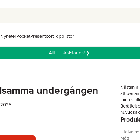
n
Nyheter
Pocket
Presentkort
Topplistor
Allt till skolstarten! ❯
illsamma undergången
Nästan al
att benäm
mig i stäl
, 2025
Berättelse
huvudsakl
Produk
dramatike
på olika 
år har ja
Utgivnin
Därutöver
Mått