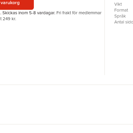
 varukorg
aldrig til
Vikt
annan väg
Format
a.
Skickas
inom 5-8 vardagar
.
Fri frakt för medlemmar
på Förval
Språk
t 249 kr.
utifrånper
Antal sid
och om an
Upplaga
Förlag
ISBN