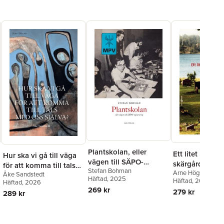
Plantskolan, eller
Ett litet krig i
Hur ska vi gå till väga
vägen till SÄPO-
skärgården
för att komma till tals
Stefan Bohman
registrering
Arne Högström
Åke Sandstedt
med oss själva?
Häftad
, 2025
Häftad
, 2023
Häftad
, 2026
269 kr
279 kr
289 kr