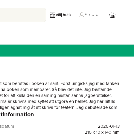
Välj butik
lt som berättas i boken är sant. Först umgicks jag med tanken
na boken som memoarer. Så blev det inte. Jag bestämde
let för att kalla den en samling nästan sanna jagberättelser.
rna är skrivna med syftet att utgöra en helhet. Jag har hittills
igen ägnat mig åt att skriva för teatern. Jag debuterade som
tinformation
r 1995 och har sedan dess fått ett stort antal pjäser framförda
scener runt om i Sverige, och även utomlands. Sedan många
g ett nära samarbete med Teater Tribunalen i Stockholm.
gsdatum
2025-01-13
 har det blivit en handfull romaner. Ändå har jag egentligen
210 x 10 x 140 mm