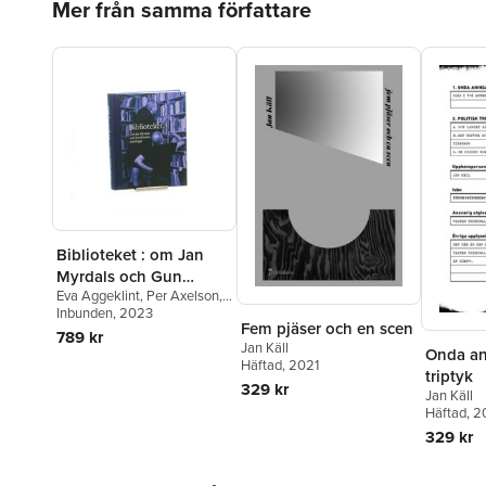
Mer från samma författare
Biblioteket : om Jan
Myrdals och Gun
Eva Aggeklint
,
Per Axelson
,
Kessles samlingar
Stefan Arvidsson
Inbunden
, 2023
,
Gunnela
Fem pjäser och en scen
Björk
,
Anders Björnsson
,
789 kr
Kjersti Bosdotter
,
André
Jan Käll
Onda an
Brochu
,
David Brolin
,
Cecilia
Häftad
, 2021
triptyk
Cervin
,
Staffan Dahllöf
,
Eva
329 kr
Jan Käll
Dahlman
,
Lasse Diding
,
Carl-
Häftad
, 
Göran Ekerwald
,
Solveig
Giambanco
,
Annika
329 kr
Hagström
,
Anton Honkonen
,
Hans Isaksson
,
Torsten
Hoppa över listan