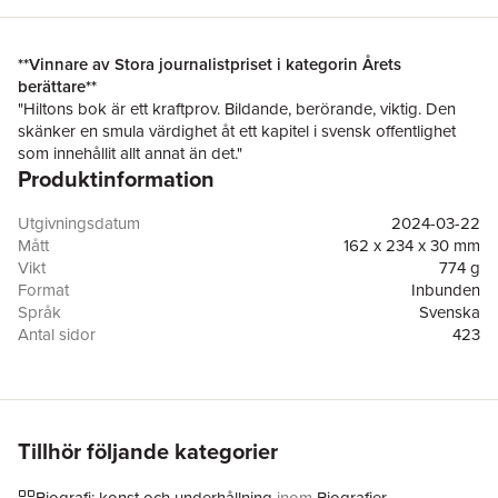
**Vinnare av Stora journalistpriset i kategorin Årets
berättare**
"Hiltons bok är ett kraftprov. Bildande, berörande, viktig. Den
skänker en smula värdighet åt ett kapitel i svensk offentlighet
som innehållit allt annat än det."
Produktinformation
Karin Olsson, Expressen
"Det är en exceptionellt välskriven bladvändare."
Gunilla Kindstrand, Svenska Dagbladet
Utgivningsdatum
2024-03-22
"Hans bok är både lärostycke och tragedi – och har potential
Mått
162 x 234 x 30 mm
att nå en stor publik – precis som Benny Fredriksson."
Vikt
774 g
Ingrid Elam, Aftonbladet
Format
Inbunden
"Gastkramande tragedi som blir njutningsfull läsning med
Språk
Svenska
många bottnar genom all research och ett sagolikt vackert
Antal sidor
423
språk."
Upplaga
1
Kerstin Särnö, M-magasin
Förlag
Natur & Kultur Allmänlitteratur
"Detta är en av de starkaste samtidsskildrande böcker jag läst."
ISBN
9789127175495
Per Andersson, Kulturnyheterna SVT
Miljömärkning
FSC
"välskrivet och laddat drama med fem akter."
Tillhör följande kategorier
Boel Gerell, Sydsvenskan
"Denna kombination av politiskt sprängstoff och personliga