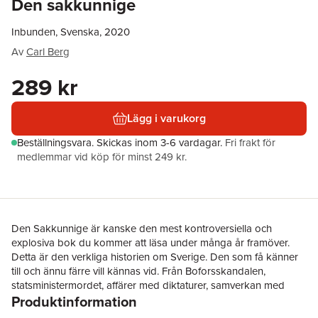
Den sakkunnige
Inbunden, Svenska, 2020
Av
Carl Berg
289 kr
Lägg i varukorg
Beställningsvara.
Skickas
inom 3-6 vardagar
.
Fri frakt för
medlemmar vid köp för minst 249 kr.
Den Sakkunnige är kanske den mest kontroversiella och
explosiva bok du kommer att läsa under många år framöver.
Detta är den verkliga historien om Sverige. Den som få känner
till och ännu färre vill kännas vid. Från Boforsskandalen,
statsministermordet, affärer med diktaturer, samverkan med
Produktinformation
supermakters underrättelsetjänster, och inte minst våra egna
statligt sponsrade problemlösare.