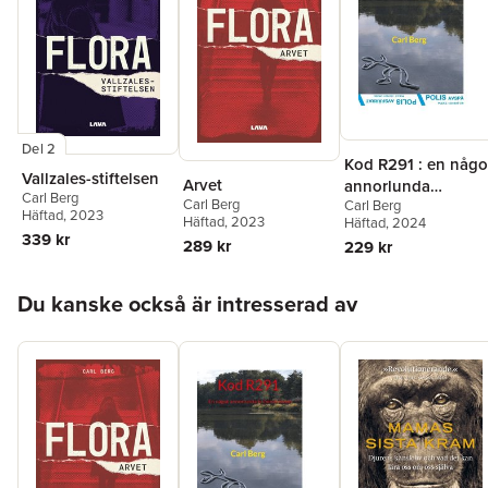
Del 2
Kod R291 : en någo
Vallzales-stiftelsen
Arvet
annorlunda
Carl Berg
Carl Berg
Carl Berg
kriminalroman
Häftad
, 2023
Häftad
, 2023
Häftad
, 2024
339 kr
289 kr
229 kr
Hoppa över listan
Du kanske också är intresserad av