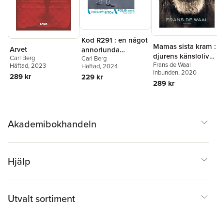
Kod R291 : en något
Mamas sista kram :
Arvet
annorlunda
djurens känsloliv
Carl Berg
Carl Berg
kriminalroman
Frans de Waal
och vad det kan lär
Häftad
, 2023
Häftad
, 2024
Inbunden
, 2020
oss om oss själva
289 kr
229 kr
289 kr
Akademibokhandeln
Hjälp
Utvalt sortiment