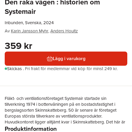
Den raka vägen : historien om
Systemair
Inbunden, Svenska, 2024
Av
Karin Jansson Myhr
,
Anders Houltz
359 kr
Lägg i varukorg
Skickas
.
Fri frakt för medlemmar vid köp för minst 249 kr.
Fläkt- och ventilationsföretaget Systemair startade sin
tillverkning 1974 i bottenvåningen på en bostadsfastighet i
bergslagsorten Skinnskatteberg. 50 år senare är företaget
Europas största tillverkare av ventilationsprodukter.
Huvudkontoret ligger alltjämt kvar i Skinnskatteberg. Det här är
Produktinformation
berättelsen om en till synes enkel teknisk innovation som tack