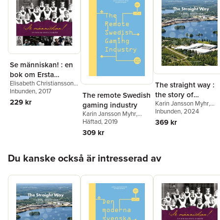
Se människan! : en
bok om Ersta
Elisabeth Christiansson
,
diakoni
The straight way :
Motzi Eklöf
Inbunden
, 2017
,
Karin
the story of
The remote Swedish
Jansson Myhr
,
Nils
229 kr
Karin Jansson Myhr
,
Systemair
gaming industry
Johan Tjärnlund
Anders Houltz
Inbunden
, 2024
Karin Jansson Myhr
,
Dennis Avorin
Häftad
, 2019
369 kr
309 kr
Hoppa över listan
Du kanske också är intresserad av