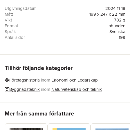
vare timing och entreprenörskap utgjort basen för ett
företagsbyggande som väckt börsanalytikernas häpnad.
Utgivningsdatum
2024-11-18
Mått
199 x 247 x 22 mm
Vikt
782 g
Format
Inbunden
Språk
Svenska
Antal sidor
199
Upplaga
1
Förlag
Förlaget Näringslivshistoria
Medarbetare
Patrik Sundström
ISBN
9789198816846
Tillhör följande kategorier
Företagshistoria
inom
Ekonomi och Ledarskap
Byggnadsteknik
inom
Naturvetenskap och teknik
Hoppa över listan
Mer från samma författare