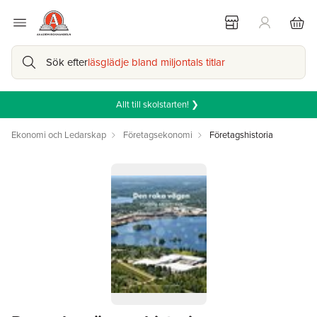
Sök efter
läsglädje bland miljontals titlar
Allt till skolstarten! ❯
Ekonomi och Ledarskap
Företagsekonomi
Företagshistoria