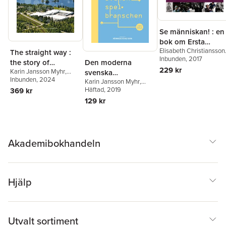
Se människan! : en
bok om Ersta
Elisabeth Christiansson
diakoni
The straight way :
Motzi Eklöf
Inbunden
, 2017
,
Karin
the story of
Den moderna
Jansson Myhr
,
Nils
229 kr
Karin Jansson Myhr
,
Systemair
svenska
Johan Tjärnlund
Anders Houltz
Inbunden
, 2024
Karin Jansson Myhr
,
spelbranschen
Dennis Avorin
Häftad
, 2019
369 kr
129 kr
Akademibokhandeln
Hjälp
Utvalt sortiment