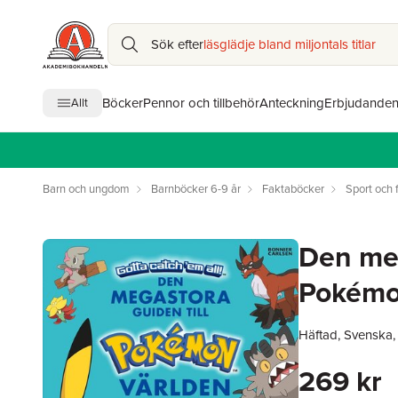
Sök efter
läsglädje bland miljontals titlar
Böcker
Pennor och tillbehör
Anteckning
Erbjudande
Allt
Barn och ungdom
Barnböcker 6-9 år
Faktaböcker
Sport och f
Den meg
Pokémo
Häftad, Svenska
269 kr