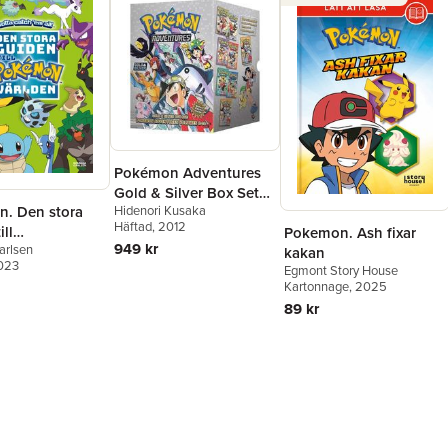
Pokémon Adventures
Gold & Silver Box Set
Hidenori Kusaka
. Den stora
(Set Includes Vols. 8-14)
Häftad
, 2012
ill
Pokemon. Ash fixar
949 kr
arlsen
nvärlden
kakan
2023
Egmont Story House
Kartonnage
, 2025
89 kr