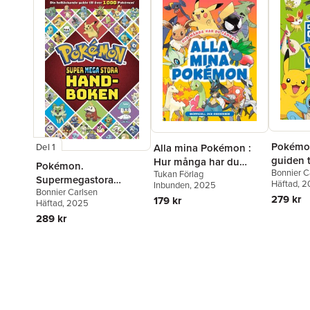
Pokémon
Alla mina Pokémon :
Del 1
guiden t
Hur många har du
Pokémon.
Bonnier C
Pokémo
Tukan Förlag
fångat?
Supermegastora
Häftad
, 
Inbunden
, 2025
Bonnier Carlsen
handboken
279 kr
179 kr
Häftad
, 2025
289 kr