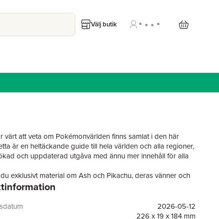
Välj butik
är värt att veta om Pokémonvärlden finns samlat i den här
ta är en heltäckande guide till hela världen och alla regioner,
tökad och uppdaterad utgåva med ännu mer innehåll för alla
r du exklusivt material om Ash och Pikachu, deras vänner och
tinformation
samt berättelser från deras resor, äventyr och strider genom
 saknas – över 20 års Pokémonhistoria ryms i denna bok,
gsdatum
2026-05-12
ns med massor av fakta om legendariska och mytiska
226 x 19 x 184 mm