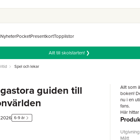
n
Nyheter
Pocket
Presentkort
Topplistor
Allt till skolstarten! ❯
ritid
Spel och lekar
astora guiden till
Allt som 
boken! Det
nvärlden
nu i en u
fans.
Här hitta
, 2026
6-9 år
Produk
fiender, 
åren.
Ingenting
Utgivnin
tillsamma
Mått