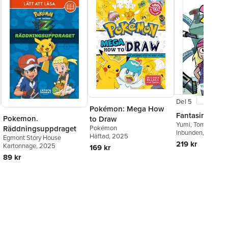
Del 5
Pokémon: Mega How
Fantasimaskin
Pokemon.
to Draw
Yumi
,
Tomu
,
Maria
Räddningsuppdraget
Pokémon
Inbunden
, 2026
Häftad
, 2025
Egmont Story House
219 kr
Kartonnage
, 2025
169 kr
89 kr