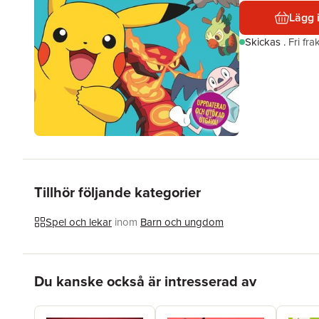
Lägg 
Skickas
.
Fri fr
Tillhör följande kategorier
Spel och lekar
inom
Barn och ungdom
Hoppa över listan
Du kanske också är intresserad av