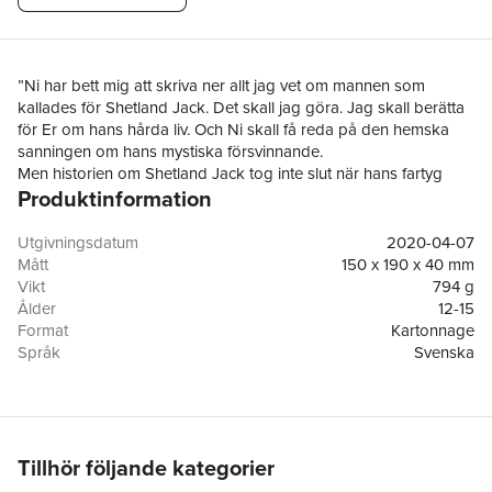
”Ni har bett mig att skriva ner allt jag vet om mannen som
kallades för Shetland Jack. Det skall jag göra. Jag skall berätta
för Er om hans hårda liv. Och Ni skall få reda på den hemska
sanningen om hans mystiska försvinnande.
Men historien om Shetland Jack tog inte slut när hans fartyg
Produktinformation
hittades övergivet i Glasgows hamn. Och nu har Jacks öde blivit
en del av mitt eget. Om detta måste jag också skriva, trots att
det känns svårt. Ibland vill jag bara glömma den långa vintern i
Utgivningsdatum
2020-04-07
huset på Oswald Street och allt det onda som hände där.
Mått
150 x 190 x 40 mm
Er vän, Sally Jones”
Vikt
794 g
"Den Falska Rosen" handlar om fartyget Hudson Queens
Ålder
12-15
gåtfulla historia. Sökandet efter sanningen leder skutans
Format
Kartonnage
besättning – maskinisten Sally Jones och skepparen Henry
Språk
Svenska
Koskela – till Skottland och staden Glasgows undre värld. Där
Läsålder
12-15
tar deras resa en ödesdiger vändning. För Sally Jones står till
Antal sidor
520
slut själva livet på spel.
Förlag
Bonnier Carlsen
"Den Falska Rosen" är en fristående fortsättning på de
Illustratör
Jakob Wegelius
Augustprisbelönade böckerna "Legenden om Sally Jones" och
ISBN
9789178034239
Tillhör följande kategorier
"Mördarens apa". Jakob Wegelius böcker har läsare världen