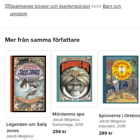
över och han har mottagit utmärkelser så som Deutscher
Spännande böcker och äventyrsböcker
inom
Barn och
Jugendliteraturpreis, ALA Batchelder Award (för bästa översatta
ungdom
barn- och ungdomsbok i USA 2018), Nordiska rådets pris för
barn- och ungdomslitteratur samt Augustpriset för bästa barn-
och ungdomsbok år 2008 och 2014.
Hoppa över listan
Mer från samma författare
Mördarens apa
Spionerna i Orebor
Jakob Wegelius
Jakob Wegelius
Legenden om Sally
Kartonnage
, 2014
Inbunden
, 2019
Jones
259 kr
289 kr
Jakob Wegelius