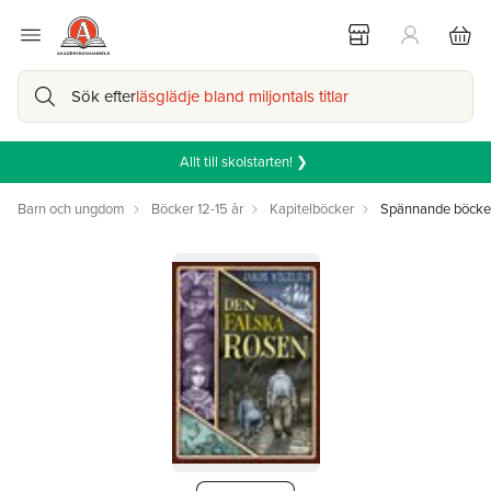
Sök efter
läsglädje bland miljontals titlar
Allt till skolstarten! ❯
Barn och ungdom
Böcker 12-15 år
Kapitelböcker
Spännande böcker