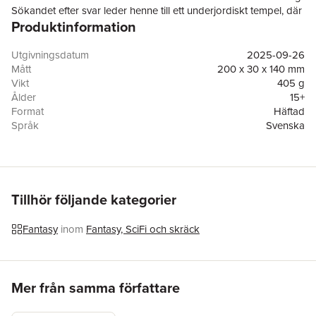
Sökandet efter svar leder henne till ett underjordiskt tempel, där
Produktinformation
uråldriga sanningar väntar. Här får hon kännedom om en mytisk
berguv, vars existens tros vara nyckeln till att förändra ödet. Men
för att finna den måste hon först förstå sin egen kraft och vilka
Utgivningsdatum
2025-09-26
hon kan lita på.
Mått
200 x 30 x 140 mm
Den eftersökta ugglan är andra delen i den episka high
Vikt
405 g
fantasyserien Sparven från Nim, med ett världbygge lika rikt
Ålder
15+
som farofyllt.
Format
Häftad
Språk
Svenska
Läsålder
15+
Serie
Sparven från Nim
Förlag
Seraf förlag
ISBN
9789189980815
Tillhör följande kategorier
Fantasy
inom
Fantasy, SciFi och skräck
Hoppa över listan
Mer från samma författare