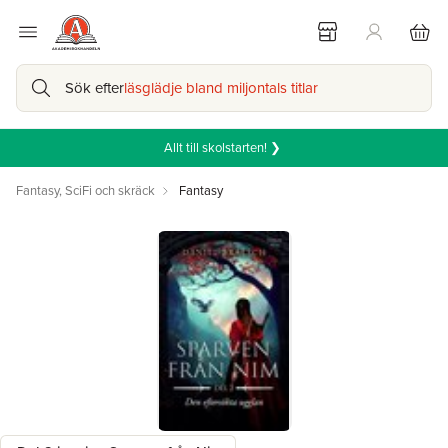
Sök efter
läsglädje bland miljontals titlar
Allt till skolstarten! ❯
Fantasy, SciFi och skräck
Fantasy