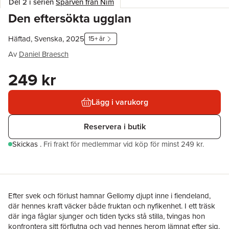
Del 2 i serien
Sparven från Nim
Den eftersökta ugglan
Häftad, Svenska, 2025
15+ år
Av
Daniel Braesch
249 kr
Lägg i varukorg
Reservera i butik
Skickas
.
Fri frakt för medlemmar vid köp för minst 249 kr.
Efter svek och förlust hamnar Gellomy djupt inne i fiendeland,
där hennes kraft väcker både fruktan och nyfikenhet. I ett träsk
där inga fåglar sjunger och tiden tycks stå stilla, tvingas hon
konfrontera sitt förflutna och vad hennes herom lämnat efter sig.