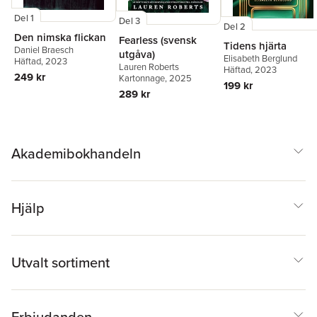
Del 1
Del 3
Del 2
Den nimska flickan
Fearless (svensk
Tidens hjärta
Daniel Braesch
utgåva)
Elisabeth Berglund
Häftad
, 2023
Lauren Roberts
Häftad
, 2023
249 kr
Kartonnage
, 2025
199 kr
289 kr
Akademibokhandeln
Hjälp
Utvalt sortiment