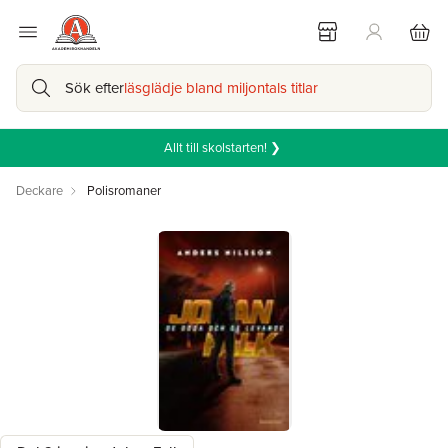
Sök efter
läsglädje bland miljontals titlar
Allt till skolstarten! ❯
Deckare
Polisromaner