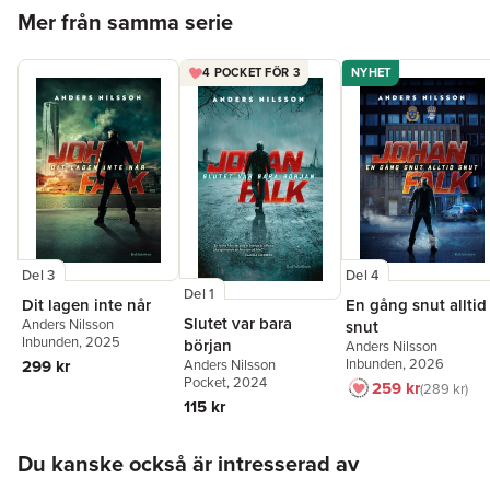
Hoppa över listan
Mer från samma serie
för mig när jag väl började läsa, då gick det inte att sluta.«
@BIULASBOOKS
»Fartfylld, spännande och skrämmande aktuell! Läs, bara läs!«
4 POCKET FÖR 3
NYHET
MALIN WALL, @BOKHANDLERSKAN
»Det här kan ju vara den bästa julklappen man kan ge till nån.«
CHRISTIAN TOK-CONNY BRANDIN
Del 3
Del 4
Del 1
Dit lagen inte når
En gång snut alltid
Slutet var bara
Anders Nilsson
snut
Inbunden
, 2025
början
Anders Nilsson
Inbunden
, 2026
299 kr
Anders Nilsson
Pocket
, 2024
259 kr
289 kr
115 kr
Hoppa över listan
Du kanske också är intresserad av