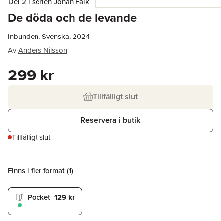
Del 2 i serien
Johan Falk
De döda och de levande
Inbunden, Svenska, 2024
Av
Anders Nilsson
299 kr
Tillfälligt slut
Reservera i butik
Tillfälligt slut
Finns i fler format (
1
)
Pocket
129 kr