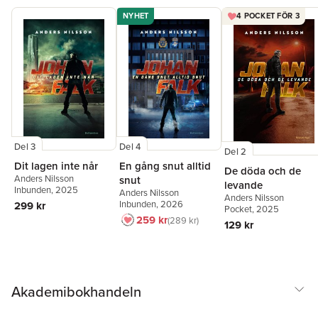
NYHET
4 POCKET FÖR 3
Del 3
Del 4
Del 2
Dit lagen inte når
En gång snut alltid
De döda och de
Anders Nilsson
snut
levande
Inbunden
, 2025
Anders Nilsson
Anders Nilsson
Inbunden
, 2026
299 kr
Pocket
, 2025
259 kr
289 kr
129 kr
Akademibokhandeln